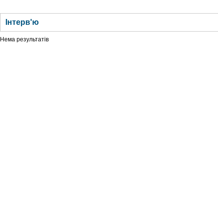
ГОЛОВНА
НОВИНИ
БЛОГИ
ДОСЬЄ
АНАЛІТИКА
ІНТЕРВ'Ю
СПОР
Інтерв'ю
Нема результатів