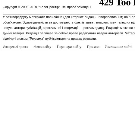
Copyright © 2006-2018, "ТелеПростір". Всі права захищені.
У разі передруку матеріалів посилання (для iнтернет-видань - гiперпосилання) на "Те
обов'язкове. Відповідальність за достовірність фактів, цитат, власних імен та інших в
несуть автори публікацій, а рекламної інформації — рекламодавці. Редакція може не 
думку авторів. Редакція залишає за собою право редагувати надані матеріали. Матер
відмічені знаком "Реклама" публікуються на правах реклами.
Авторські права
Мапа сайту
Партнери сайту
Про нас
Реклама на сайті