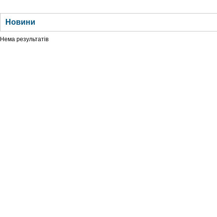
ГОЛОВНА
НОВИНИ
БЛОГИ
ДОСЬЄ
АНАЛІТИКА
ІНТЕРВ'Ю
СПОР
Новини
Нема результатів