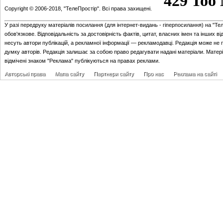
Copyright © 2006-2018, "ТелеПростір". Всі права захищені.
У разі передруку матеріалів посилання (для iнтернет-видань - гiперпосилання) на "Те
обов'язкове. Відповідальність за достовірність фактів, цитат, власних імен та інших в
несуть автори публікацій, а рекламної інформації — рекламодавці. Редакція може не 
думку авторів. Редакція залишає за собою право редагувати надані матеріали. Матер
відмічені знаком "Реклама" публікуються на правах реклами.
Авторські права
Мапа сайту
Партнери сайту
Про нас
Реклама на сайті