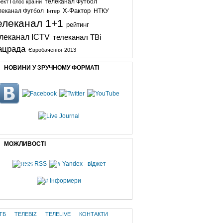
телеканал Футбол
ект Голос країни
X-Фактор
леканал Футбол
НТКУ
Інтер
елеканал 1+1
рейтинг
леканал ICTV
телеканал ТВі
ацрада
Євробачення-2013
НОВИНИ У ЗРУЧНОМУ ФОРМАТІ
МОЖЛИВОСТІ
RSS
Yandex - віджет
Інформери
ТБ
ТЕЛЕBIZ
ТЕЛЕLIVE
КОНТАКТИ