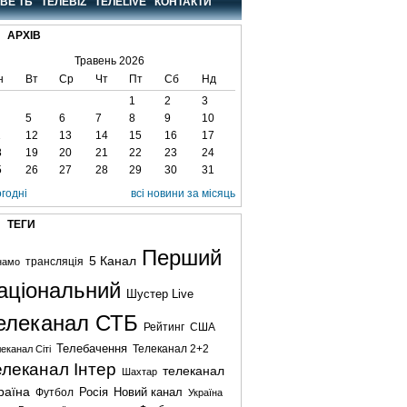
ВЕ ТБ
ТЕЛЕBIZ
ТЕЛЕLIVE
КОНТАКТИ
АРХІВ
Травень 2026
н
Вт
Ср
Чт
Пт
Сб
Нд
1
2
3
5
6
7
8
9
10
1
12
13
14
15
16
17
8
19
20
21
22
23
24
5
26
27
28
29
30
31
огодні
всі новини за місяць
ТЕГИ
Перший
5 Канал
трансляція
намо
аціональний
Шустер Live
елеканал СТБ
США
Рейтинг
Телебачення
Телеканал 2+2
еканал Сіті
елеканал Інтер
телеканал
Шахтар
раїна
Росія
Футбол
Новий канал
Україна