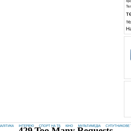
про
Те
т
те
Н
НАЛІТИКА
ІНТЕРВ'Ю
СПОРТ НА ТБ
КІНО
МУЛЬТИМЕДІА
СУПУТНИКОВЕ 