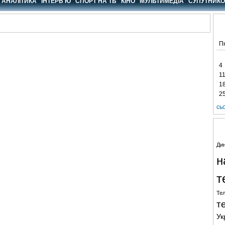
АНАЛІТИКА
ІНТЕРВ'Ю
СПОРТ НА ТБ
КІНО
МУЛЬТИМЕДІА
СУПУТНИКО
П
4
1
1
2
сь
Ди
н
т
Тел
т
Ук