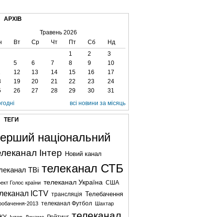
ВЕ ТБ
ТЕЛЕBIZ
ТЕЛЕLIVE
КОНТАКТИ
АРХІВ
Травень 2026
н
Вт
Ср
Чт
Пт
Сб
Нд
1
2
3
5
6
7
8
9
10
1
12
13
14
15
16
17
8
19
20
21
22
23
24
5
26
27
28
29
30
31
огодні
всі новини за місяць
ТЕГИ
ерший національний
елеканал Інтер
Новий канал
телеканал СТБ
леканал ТВі
телеканал Україна
США
ект Голос країни
леканал ICTV
Телебачення
трансляція
телеканал Футбол
робачення-2013
Шахтар
телеканал