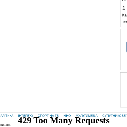
НТ
1
Ка
Те
НАЛІТИКА
ІНТЕРВ'Ю
СПОРТ НА ТБ
КІНО
МУЛЬТИМЕДІА
СУПУТНИКОВЕ 
ахищені.