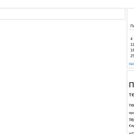
АНАЛІТИКА
ІНТЕРВ'Ю
СПОРТ НА ТБ
КІНО
МУЛЬТИМЕДІА
СУПУТНИКО
П
4
1
1
2
сь
П
т
те
про
те
Єв