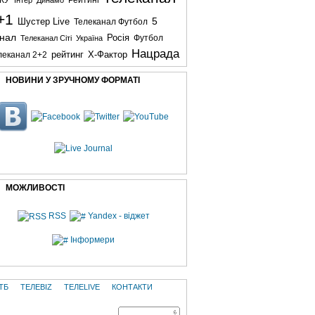
КУ
Інтер
Динамо
Рейтинг
+1
5
Шустер Live
Телеканал Футбол
нал
Росія
Футбол
Телеканал Сіті
Україна
Нацрада
рейтинг
X-Фактор
леканал 2+2
НОВИНИ У ЗРУЧНОМУ ФОРМАТІ
МОЖЛИВОСТІ
RSS
Yandex - віджет
Інформери
ТБ
ТЕЛЕBIZ
ТЕЛЕLIVE
КОНТАКТИ