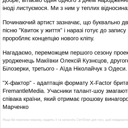
іноді листуємося. Ми з ним у теплих відносина
Починаючий артист зазначає, що буквально дв
пісню "Квиток у життя" і наразі готує до запис
проробляє концепцію нового кліпу.
Нагадаємо, переможцем першого сезону проек
уродженець Макіївки Олексій Кузнєцов, другого
Білозерки, третього - Аїда Ніколайчук з Одеси.
"Х-фактор" - адаптація формату X-Factor брита
FremantleMedia. Учасники талант-шоу змагают
співака країни, який отримає грошову винагор
Марченко
Якщо Ви помітили помилку, виділіть її та натисніть Ctrl+Enter для того, щоб повідомит