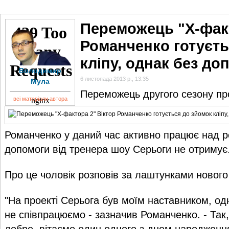
ГОЛОВНА
НОВИНИ
БЛОГИ
ДОСЬЄ
АНАЛІТИКА
ІНТЕРВ'Ю
СПОР
Переможець "X-факт
Романченко готуєть
кліпу, однак без д
Володимир
6 листопада 2013 р., 13:35
Мула
Переможець другого сезону про
всі матеріали автора
Романченко у даний час активно працює над 
допомоги від тренера шоу Серьоги не отримує
Про це чоловік розповів за лаштунками нового
"На проекті Серьога був моїм наставником, о
не співпрацюємо - зазначив Романченко. - Так
добре, вітаємо один одного з днем ​​народженн