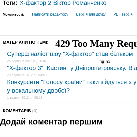
Теги:
X-фактор 2
Віктор Романченко
Написати редактору
Версія для друку
PDF версія
Можливості:
МАТЕРІАЛИ ПО ТЕМІ:
Суперфіналіст шоу "X-фактор" став батьком
25 березня 2013 р., 11:36
"X-фактор 3". Кастинг у Дніпропетровську. Ві
23 вересня 2012 р., 04:40
Конкурснти "Голосу країни" таки зійдуться з
у вокальному двобої?
1 травня 2012 р., 09:13
КОМЕНТАРІВ
(0)
Додай коментар першим