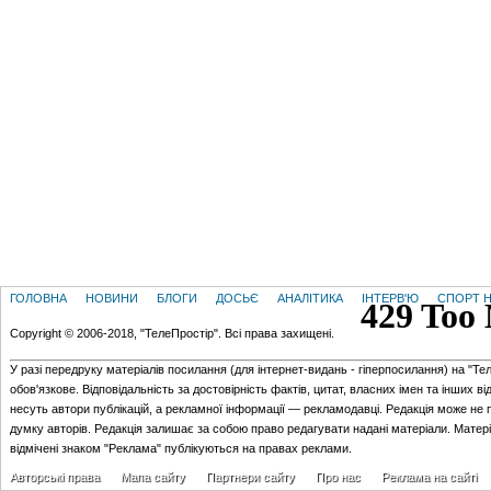
ГОЛОВНА
НОВИНИ
БЛОГИ
ДОСЬЄ
АНАЛІТИКА
ІНТЕРВ'Ю
СПОРТ Н
Copyright © 2006-2018, "ТелеПростір". Всі права захищені.
У разі передруку матеріалів посилання (для iнтернет-видань - гiперпосилання) на "Те
обов'язкове. Відповідальність за достовірність фактів, цитат, власних імен та інших в
несуть автори публікацій, а рекламної інформації — рекламодавці. Редакція може не 
думку авторів. Редакція залишає за собою право редагувати надані матеріали. Матер
відмічені знаком "Реклама" публікуються на правах реклами.
Авторські права
Мапа сайту
Партнери сайту
Про нас
Реклама на сайті