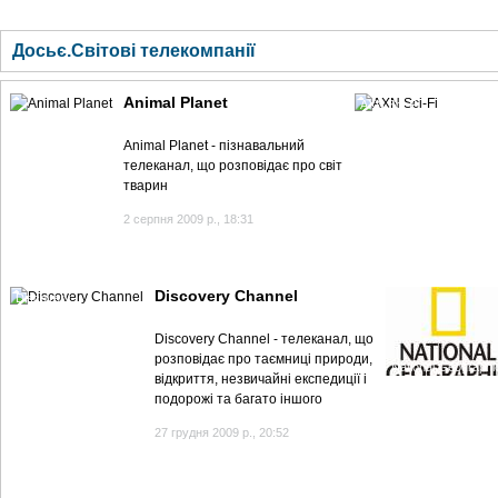
ГОЛОВНА
НОВИНИ
БЛОГИ
ДОСЬЄ
АНАЛІТИКА
ІНТЕРВ'Ю
СПОР
Досьє.Світові телекомпанії
Animal Planet
AXN Sci-Fi
Animal Planet - пізнавальний
телеканал, що розповідає про світ
тварин
2 серпня 2009 р., 18:31
Discovery Channel
Discovery
Discovery Channel - телеканал, що
розповідає про таємниці природи,
National Geographi
відкриття, незвичайні експедиції і
Channel
подорожі та багато іншого
27 грудня 2009 р., 20:52