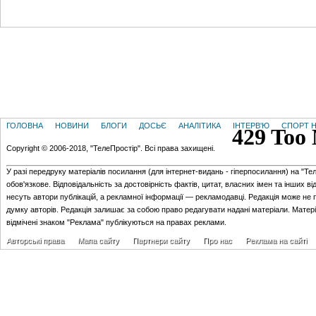
ГОЛОВНА
НОВИНИ
БЛОГИ
ДОСЬЄ
АНАЛІТИКА
ІНТЕРВ'Ю
СПОРТ Н
Copyright © 2006-2018, "ТелеПростір". Всі права захищені.
У разі передруку матеріалів посилання (для iнтернет-видань - гiперпосилання) на "Те
обов'язкове. Відповідальність за достовірність фактів, цитат, власних імен та інших в
несуть автори публікацій, а рекламної інформації — рекламодавці. Редакція може не 
думку авторів. Редакція залишає за собою право редагувати надані матеріали. Матер
відмічені знаком "Реклама" публікуються на правах реклами.
Авторські права
Мапа сайту
Партнери сайту
Про нас
Реклама на сайті