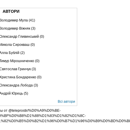
ВЕ ТБ
ТЕЛЕBIZ
ТЕЛЕLIVE
КОНТАКТИ
АВТОРИ
Володимир Мула (41)
Володимир Віжняк (3)
Олександр Гливинський (0)
Микола Сирокваш (0)
Алла Бублій (2)
Тимур Мірошниченко (0)
Святослав Гринчук (3)
Христина Бондаренко (0)
Олександра Лобода (3)
Андрій Юрець (5)
Всі автори
ты от @teleprostir/%D0%A9%D0%BE-
0%BF%D0%B8%D1%88%D1%83%D1%82%D1%8C-
1%82%D0%B5%D0%B2%D1%96%D0%B7%D1%96%D0%B9%D0%BD%D0%B