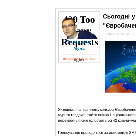
ГОЛОВНА
НОВИНИ
БЛОГИ
ДОСЬЄ
Сьогодні у
"Євробаче
13 травня 2017 р., 13
Володимир
Мула
всі матеріали автора
Як відомо, на пісенному конкурсі Євробачен
журі та глядачів, тобто оцінка Національного
переможну пісню голосують усі 42 країни-уч
Голосування проводиться за допомогою SMS 