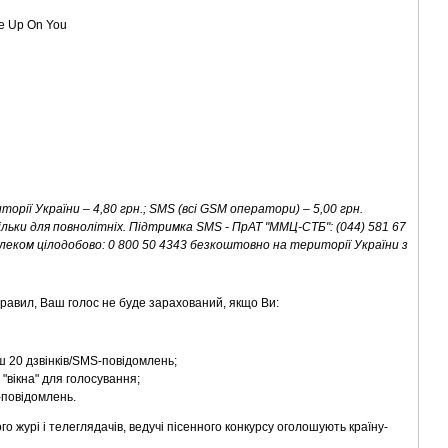
ve Up On You
n
рії України – 4,80 грн.; SMS (всі GSM оператори) – 5,00 грн.
ільки для повнолітніх. Підтримка SMS - ПрАТ "ММЦ-СТБ": (044) 581 67
ртелеком цілодобово: 0 800 50 4343 безкоштовно на території України з
 правил, Ваш голос не буде зарахований, якщо Ви:
ш 20 дзвінків/SMS-повідомлень;
"вікна" для голосування;
повідомлень.
го журі і телеглядачів, ведучі пісенного конкурсу оголошують країну-