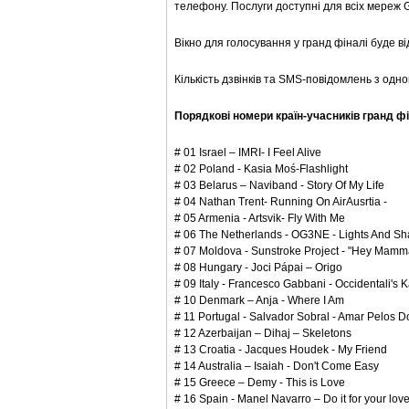
телефону. Послуги доступні для всіх мереж G
Вікно для голосування у гранд фіналі буде ві
Кількість дзвінків та SMS-повідомлень з од
Порядкові номери країн-учасників гранд фі
# 01 Israel – IMRI- I Feel Alive
# 02 Poland - Kasia Moś-Flashlight
# 03 Belarus – Naviband - Story Of My Life
# 04 Nathan Trent- Running On AirAusrtia -
# 05 Armenia - Artsvik- Fly With Me
# 06 The Netherlands - OG3NE - Lights And S
# 07 Moldova - Sunstroke Project - "Hey Mamm
# 08 Hungary - Joci Pápai – Origo
# 09 Italy - Francesco Gabbani - Occidentali's 
# 10 Denmark – Anja - Where I Am
# 11 Portugal - Salvador Sobral - Amar Pelos D
# 12 Azerbaijan – Dihaj – Skeletons
# 13 Croatia - Jacques Houdek - My Friend
# 14 Australia – Isaiah - Don't Come Easy
# 15 Greece – Demy - This is Love
# 16 Spain - Manel Navarro – Do it for your love