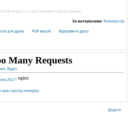
 Ctrl+Enter для того, щоб повідомити про це редакцію
За матеріалами:
Телепростір
рсія для друку
PDF версія
Відправити другу
ння. Відео
нні-2017"
з прес-центру конкурсу
Додати