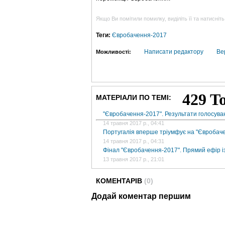
Якщо Ви помітили помилку, виділіть її та натисніть
Теги:
Євробачення-2017
Написати редактору
Ве
Можливості:
МАТЕРІАЛИ ПО ТЕМІ:
"Євробачення-2017". Результати голосува
14 травня 2017 р., 04:41
Португалія вперше тріумфує на "Євробаче
14 травня 2017 р., 04:31
Фінал "Євробачення-2017". Прямий ефір і
13 травня 2017 р., 21:01
КОМЕНТАРІВ
(0)
Додай коментар першим