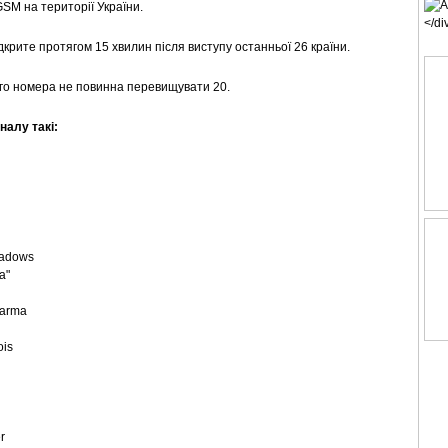
SM на території України.
дкрите протягом 15 хвилин після виступу останньої 26 країни.
ного номера не повинна перевищувати 20.
налу такі:
hadows
a"
Karma
ois
r