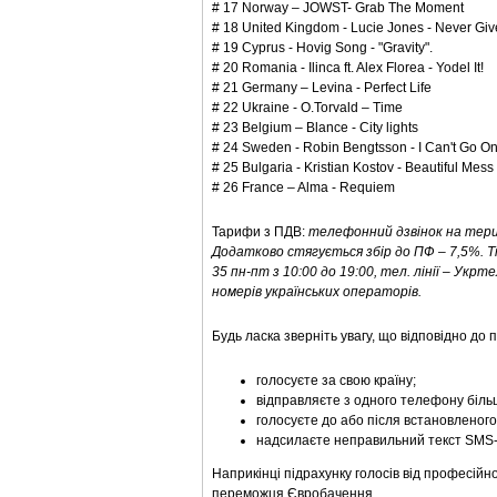
# 17 Norway – JOWST- Grab The Moment
# 18 United Kingdom - Lucie Jones - Never Gi
# 19 Cyprus - Hovig Song - "Gravity".
# 20 Romania - Ilinca ft. Alex Florea - Yodel It!
# 21 Germany – Levina - Perfect Life
# 22 Ukraine - O.Torvald – Time
# 23 Belgium – Blance - City lights
# 24 Sweden - Robin Bengtsson - I Can't Go O
# 25 Bulgaria - Kristian Kostov - Beautiful Mess
# 26 France – Alma - Requiem
Тарифи з ПДВ:
телефонний дзвінок на терито
Додатково стягується збір до ПФ – 7,5%. Т
35 пн-пт з 10:00 до 19:00, тел. лінії – Ук
номерів українських операторів.
Будь ласка зверніть увагу, що відповідно до
голосуєте за свою країну;
відправляєте з одного телефону біль
голосуєте до або після встановленого 
надсилаєте неправильний текст SMS-
Наприкінці підрахунку голосів від професійно
переможця Євробачення.