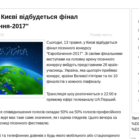
АНАЛІТИКА
ІНТЕРВ'Ю
СПОРТ НА ТБ
КІНО
МУЛЬТИМЕДІА
СУПУТНИКО
 Києві відбудеться фінал
ння-2017"
:02
Розмір тексту:
Сьогодні, 13 травня, у Києві відбудеться
фінал пісенного конкурсу
"Євробачення-2017". Зі своїми фінальними
виступами на головну арену пісенного
конкурсу вийдуть представники 26 країн-
учасниць: Україна, яка цьогоріч приймає
конкурс, країни Великої п'ятірки та по 10
фіналістів з кожного півфіналу.
Трансляція шоу розпочнеться о 22:00 в
прямому ефірі телеканалу UA:Перший.
ня співвідношення голосів складає 50% на 50% голосів професійного
 журі має таке саме значення, як і оцінка глядачів. Цього вечора за
Тви
асниці пісенного фестивалю.
%D
%D
та телефонних дзвінків з будь-якого мобільного або стаціонарного