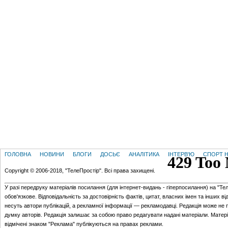
ГОЛОВНА
НОВИНИ
БЛОГИ
ДОСЬЄ
АНАЛІТИКА
ІНТЕРВ'Ю
СПОРТ Н
Copyright © 2006-2018, "ТелеПростір". Всі права захищені.
У разі передруку матеріалів посилання (для iнтернет-видань - гiперпосилання) на "Те
обов'язкове. Відповідальність за достовірність фактів, цитат, власних імен та інших в
несуть автори публікацій, а рекламної інформації — рекламодавці. Редакція може не 
думку авторів. Редакція залишає за собою право редагувати надані матеріали. Матер
відмічені знаком "Реклама" публікуються на правах реклами.