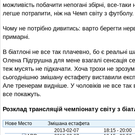
можливість побачити непогані збірні, все-таки
легше потрапити, ніж на Чемп світу з футболу.
Чому не потрібно дивитись: варто берегти нер
примарні.
В біатлоні не все так плачевно, бо є реальні 
Олена Підгрушна для мене взагалі сенсація с
теж мусять не підкачати. Хоча трохи не зрозумі
сьогоднішню змішану естафету виставили екс
Але тренерам видніше. У чоловіків не все так 
все покажуть.
Розклад трансляцій чемпіонату світу з біат
Нове Место
Змішана естафета
2013-02-07
18:15 - 20:00