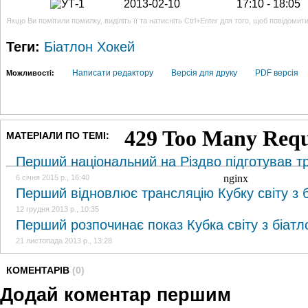
2013-02-10
17:10 - 18:05
Якщо Ви помітили помилку, виділіть її та натисніть Ctrl+Enter для того, щоб повідомит
Теги:
Біатлон
Хокей
Написати редактору
Версія для друку
PDF версія
Можливості:
МАТЕРІАЛИ ПО ТЕМІ:
Перший національний на Різдво підготував тр
6 січня 2015 р., 16:40
Перший відновлює трансляцію Кубку світу з 
12 грудня 2013 р., 10:35
Перший розпочинає показ Кубка світу з біатл
21 листопада 2013 р., 13:28
КОМЕНТАРІВ
(0)
Додай коментар першим