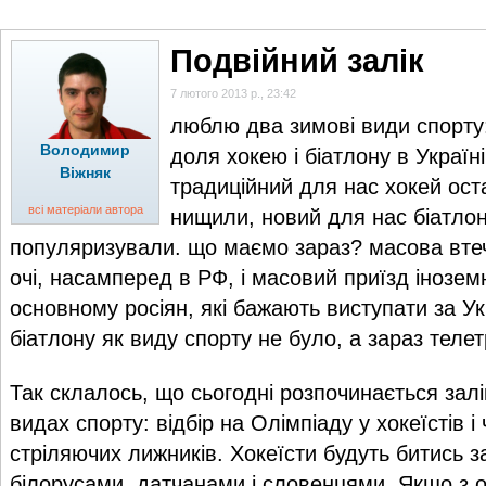
ГОЛОВНА
НОВИНИ
БЛОГИ
ДОСЬЄ
АНАЛІТИКА
ІНТЕРВ'Ю
СПОР
Подвійний залік
7 лютого 2013 р., 23:42
люблю два зимові види спорту: 
Володимир
доля хокею і біатлону в Україн
Віжняк
традиційний для нас хокей оста
всі матеріали автора
нищили, новий для нас біатлон
популяризували. що маємо зараз? масова втеча
очі, насамперед в РФ, і масовий приїзд іноземн
основному росіян, які бажають виступати за Ук
біатлону як виду спорту не було, а зараз телет
Так склалось, що сьогодні розпочинається залі
видах спорту: відбір на Олімпіаду у хокеїстів і 
стріляючих лижників. Хокеїсти будуть битись за
білорусами, датчанами і словенцями. Якщо з 