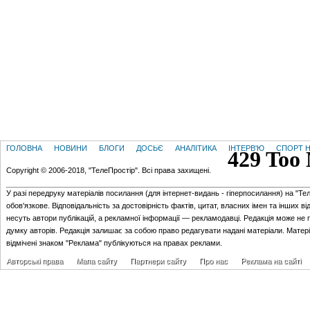
ГОЛОВНА
НОВИНИ
БЛОГИ
ДОСЬЄ
АНАЛІТИКА
ІНТЕРВ'Ю
СПОРТ Н
Copyright © 2006-2018, "ТелеПростір". Всі права захищені.
У разі передруку матеріалів посилання (для iнтернет-видань - гiперпосилання) на "Те
обов'язкове. Відповідальність за достовірність фактів, цитат, власних імен та інших в
несуть автори публікацій, а рекламної інформації — рекламодавці. Редакція може не 
думку авторів. Редакція залишає за собою право редагувати надані матеріали. Матер
відмічені знаком "Реклама" публікуються на правах реклами.
Авторські права
Мапа сайту
Партнери сайту
Про нас
Реклама на сайті