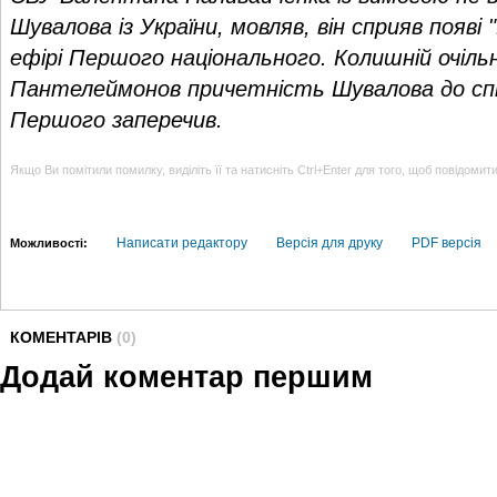
Шувалова із України, мовляв, він сприяв появі
ефірі Першого національного. Колишній очіл
Пантелеймонов причетність Шувалова до спів
Першого заперечив.
Якщо Ви помітили помилку, виділіть її та натисніть Ctrl+Enter для того, щоб повідомит
Написати редактору
Версія для друку
PDF версія
Можливості:
КОМЕНТАРІВ
(0)
Додай коментар першим