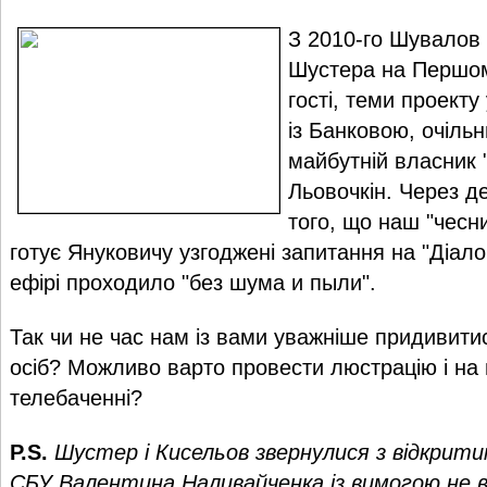
З 2010-го Шувалов 
Шустера на Першом
гості, теми проект
із Банковою, очільн
майбутній власник "
Льовочкін. Через д
того, що наш "чесн
готує Януковичу узгоджені запитання на "Діало
ефірі проходило "без шума и пыли".
Так чи не час нам із вами уважніше придивит
осіб? Можливо варто провести люстрацію і на
телебаченні?
P.S.
Шустер і Кисельов звернулися з відкрит
СБУ Валентина Наливайченка із вимогою не