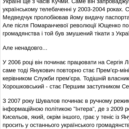
Україні ще з часів Кучми. Саме він запроваджу
українському телебаченні у 2003-2004 роках. 
Медведчук пролобіював йому видачу паспорта
Але після Помаранчевої революції Ющенко п
громадянства і той був змушений тікати з Украї
Але ненадовго...
У 2006 році він починає працювати на Сергія Л
саме тоді Янукович повторно стає Прем'єр-міні
керівником Служби прем'єра. Тодішній власник 
Хорошковський - стає Першим заступником С
З 2007 року Шувалов починає в ручному режим
інформаційною політикою "Інтера", де з 2009 
Кисельов, який, окрім іншого, грає у теніс із Ян
просить у останнього українського громадянст