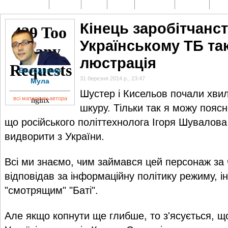
ГОЛОВНА
НОВИНИ
БЛОГИ
ДОСЬЄ
АНАЛІТИКА
ІНТЕРВ'Ю
СПОР
Кінець заробітчанст
Українському ТБ та
люстрація
Володимир
31 березня 2014 р., 23:47
Мула
Шустер і Кисельов почали хви
всі матеріали автора
шкуру. Тільки так я можу поясн
що російського політтехнолога Ігоря Шувалов
видворити з України.
Всі ми знаємо, чим займався цей персонаж за 
відповідав за інформаційну політику режиму, 
"смотрящим" "Баті".
Але якщо копнути ще глибше, то з'ясується, 