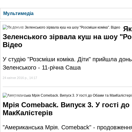
ГОЛОВНА
НОВИНИ
БЛОГИ
ДОСЬЄ
АНАЛІТИКА
ІНТЕРВ'Ю
СПОР
Мультимедіа
Як
Відеогалерея
Зеленського зірвала куш на шоу "Ро
Відео
У студію "Розсміши коміка. Діти" прийшла до
Зеленського - 11-річна Саша
24 квітня 2016 р., 14:17
Відеогалерея
Мрія Comeback. Випуск 3. У гості до
МакКалістерів
"Американська Мрія. Comeback" - продовженн