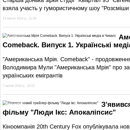
взяла участь у гумористичному шоу "Розсміши к
13 квітня 2016 р., 11:35
Ам
Відеогалерея
Comeback. Випуск 1. Українські меді
"Американська Мрія. Comeback" - продовженн
Володимира Мули "Американська Мрія" про за
українських емігрантів
7 квітня 2016 р., 15:52
З'явивс
Відеогалерея
фільму "Люди Ікс: Апокаліпсис"
Кіноомпанія 20th Century Fox опублікувала но