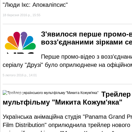
"Люди Ікс: Апокаліпсис"
18 березня 2016 р., 15:55
З'явилося перше промо-в
возз'єднаними зірками се
Відеогалерея
Перше промо-відео з возз'єднан
серіалу "Друзі" було оприлюднене на офіційн
5 лютого 2016 р., 14:01
Трейлер
Відеогалерея
мультфільму "Микита Кожум'яка"
Українська анімаційна студія "Panama Grand Pri
Film Distribution" оприлюднила трейлер новог