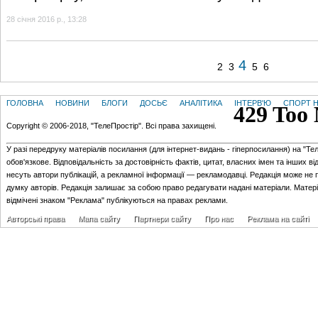
28 січня 2016 р., 13:28
4
2
3
5
6
ГОЛОВНА
НОВИНИ
БЛОГИ
ДОСЬЄ
АНАЛІТИКА
ІНТЕРВ'Ю
СПОРТ Н
Copyright © 2006-2018, "ТелеПростір". Всі права захищені.
У разі передруку матеріалів посилання (для iнтернет-видань - гiперпосилання) на "Те
обов'язкове. Відповідальність за достовірність фактів, цитат, власних імен та інших в
несуть автори публікацій, а рекламної інформації — рекламодавці. Редакція може не 
думку авторів. Редакція залишає за собою право редагувати надані матеріали. Матер
відмічені знаком "Реклама" публікуються на правах реклами.
Авторські права
Мапа сайту
Партнери сайту
Про нас
Реклама на сайті