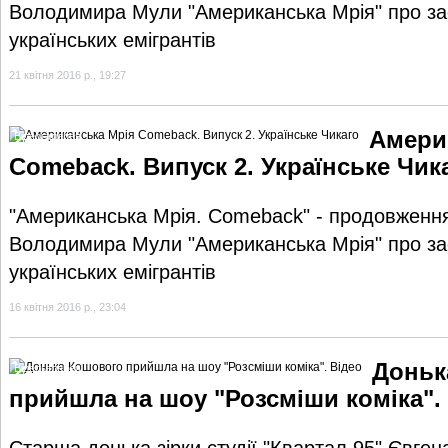
Володимира Мули "Американська Мрія" про за
українських емігрантів
21 квітня 2016 р., 19:27
Амери
Відеогалерея
Comeback. Випуск 2. Українське Чик
"Американська Мрія. Comeback" - продовженн
Володимира Мули "Американська Мрія" про за
українських емігрантів
16 квітня 2016 р., 23:04
Доньк
Відеогалерея
прийшла на шоу "Розсміши коміка".
Старша донька зірки студії "Квартал 95" Євге