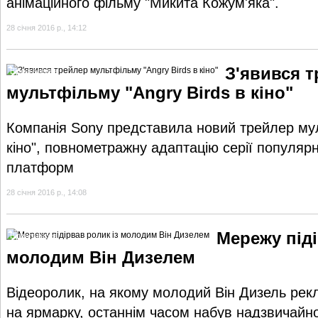
анімаційного фільму "Микита Кожум'яка".
28 січня 2016 р., 14:12
З'явився 
Відеогалерея
мультфільму "Angry Birds в кіно"
Компанія Sony представила новий трейлер мул
кіно", повнометражну адаптацію серії популярн
платформ
28 січня 2016 р., 14:08
Мережу піді
Відеогалерея
молодим Він Дизелем
Відеоролик, на якому молодий Він Дизель рекл
на ярмарку, останнім часом набув надзвичайно