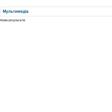
ГОЛОВНА
НОВИНИ
БЛОГИ
ДОСЬЄ
АНАЛІТИКА
ІНТЕРВ'Ю
СПОР
Мультимедіа
Нема результатів