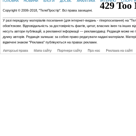
ГОЛОВНА
НОВИНИ
БЛОГИ
ДОСЬЄ
АНАЛІТИКА
ІНТЕРВ'Ю
СПОРТ Н
Copyright © 2006-2018, "ТелеПростір". Всі права захищені.
У разі передруку матеріалів посилання (для iнтернет-видань - гiперпосилання) на "Те
обов'язкове. Відповідальність за достовірність фактів, цитат, власних імен та інших в
несуть автори публікацій, а рекламної інформації — рекламодавці. Редакція може не 
думку авторів. Редакція залишає за собою право редагувати надані матеріали. Матер
відмічені знаком "Реклама" публікуються на правах реклами.
Авторські права
Мапа сайту
Партнери сайту
Про нас
Реклама на сайті