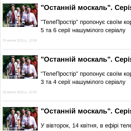
"Останній москаль". Серія
"ТелеПростір" пропонує своїм к
Відеогалерея
5 та 6 серії нашумілого серіалу
20 квітня 2015 р., 13:00
"Останній москаль". Серія
"ТелеПростір" пропонує своїм к
Відеогалерея
3 та 4 серії нашумілого серіалу
20 квітня 2015 р., 12:55
"Останній москаль". Серія
У вівторок, 14 квітня, в ефірі те
Відеогалерея