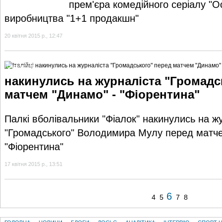
прем'єра комедійного серіалу "О
виробництва "1+1 продакшн"
20 квітня 2015 р., 12:47
Ексклюзив
накинулись на журналіста "Громадс
матчем "Динамо" - "Фіорентина"
Палкі вболівальники "Фіалок" накинулись на ж
"Громадського" Володимира Мулу перед матче
"Фіорентина"
17 квітня 2015 р., 13:51
6
4
5
7
8