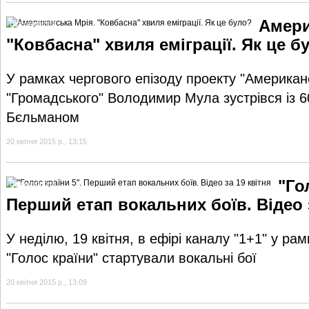
Амери
Відеогалерея
"Ковбасна" хвиля еміграції. Як це б
У рамках чергового епізоду проекту "Американ
"Громадського" Володимир Мула зустрівся із 6
Бєльманом
20 квітня 2015 р., 13:15
"Го
Відеогалерея
Перший етап вокальних боїв. Відео 
У неділю, 19 квітня, в ефірі каналу "1+1" у ра
"Голос країни" стартували вокальні бої
20 квітня 2015 р., 13:09