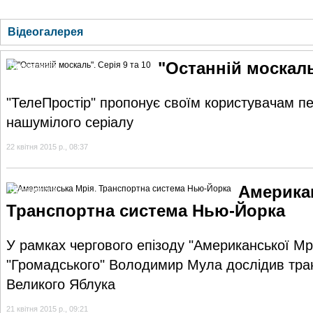
ГОЛОВНА
НОВИНИ
БЛОГИ
ДОСЬЄ
АНАЛІТИКА
ІНТЕРВ'Ю
СПОР
Відеогалерея
"Останній москаль"
Відеогалерея
"ТелеПростір" пропонує своїм користувачам пер
нашумілого серіалу
22 квітня 2015 р., 08:37
Америка
Відеогалерея
Транспортна система Нью-Йорка
У рамках чергового епізоду "Американської Мрі
"Громадського" Володимир Мула дослідив тра
Великого Яблука
21 квітня 2015 р., 09:21