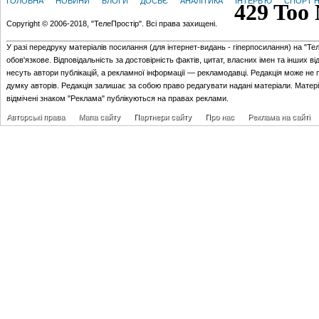
ГОЛОВНА
НОВИНИ
БЛОГИ
ДОСЬЄ
АНАЛІТИКА
ІНТЕРВ'Ю
СПОРТ Н
Copyright © 2006-2018, "ТелеПростір". Всі права захищені.
У разі передруку матеріалів посилання (для iнтернет-видань - гiперпосилання) на "Те
обов'язкове. Відповідальність за достовірність фактів, цитат, власних імен та інших в
несуть автори публікацій, а рекламної інформації — рекламодавці. Редакція може не 
думку авторів. Редакція залишає за собою право редагувати надані матеріали. Матер
відмічені знаком "Реклама" публікуються на правах реклами.
Авторські права
Мапа сайту
Партнери сайту
Про нас
Реклама на сайті