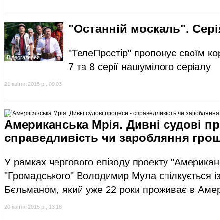
"Останній москаль". Серія
"ТелеПростір" пропонує своїм к
Відеогалерея
7 та 8 серії нашумілого серіалу
21 квітня 2015 р., 09:03
Відеогалерея
Американська Мрія. Дивні судові пр
справедливість чи заробляння гро
У рамках чергового епізоду проекту "Американ
"Громадського" Володимир Мула спілкується із
Бєльманом, який уже 22 роки проживає в Амер
20 квітня 2015 р., 13:18