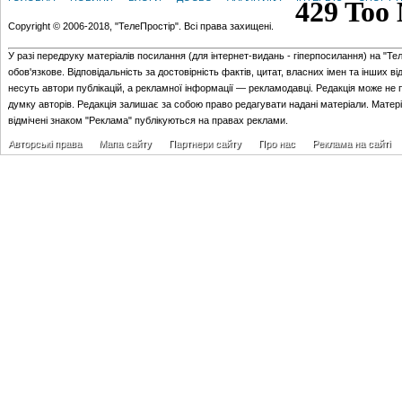
Copyright © 2006-2018, "ТелеПростір". Всі права захищені.
У разі передруку матеріалів посилання (для iнтернет-видань - гiперпосилання) на "Те
обов'язкове. Відповідальність за достовірність фактів, цитат, власних імен та інших в
несуть автори публікацій, а рекламної інформації — рекламодавці. Редакція може не 
думку авторів. Редакція залишає за собою право редагувати надані матеріали. Матер
відмічені знаком "Реклама" публікуються на правах реклами.
Авторські права
Мапа сайту
Партнери сайту
Про нас
Реклама на сайті