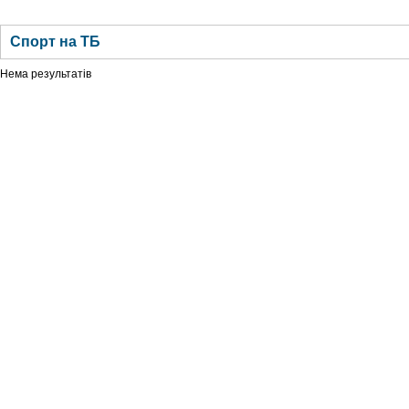
ГОЛОВНА
НОВИНИ
БЛОГИ
ДОСЬЄ
АНАЛІТИКА
ІНТЕРВ'Ю
СПОР
Спорт на ТБ
Нема результатів