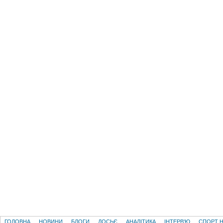
ГОЛОВНА
НОВИНИ
БЛОГИ
ДОСЬЄ
АНАЛІТИКА
ІНТЕРВ'Ю
СПОРТ Н