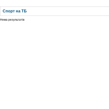
ГОЛОВНА
НОВИНИ
БЛОГИ
ДОСЬЄ
АНАЛІТИКА
ІНТЕРВ'Ю
СПОР
Спорт на ТБ
Нема результатів