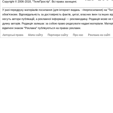
Copyright © 2006-2018, "ТелеПростір". Всі права захищені.
У разі передруку матеріалів посилання (для iнтернет-видань - гiперпосилання) на "Те
обов'язкове. Відповідальність за достовірність фактів, цитат, власних імен та інших в
несуть автори публікацій, а рекламної інформації — рекламодавці. Редакція може не 
думку авторів. Редакція залишає за собою право редагувати надані матеріали. Матер
відмічені знаком "Реклама" публікуються на правах реклами.
Авторські права
Мапа сайту
Партнери сайту
Про нас
Реклама на сайті