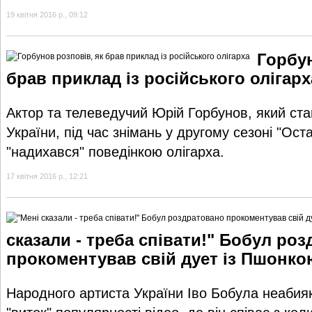
19 квітня 2016 р., 09:12
Горбун
брав приклад із російського олігарх
Актор та телеведучий Юрій Горбунов, який ст
України, під час знімань у другому сезоні "Ос
"надихався" поведінкою олігарха.
17 квітня 2016 р., 12:21
сказали - треба співати!" Бобул ро
прокоментував свій дует із Пшонко
Народного артиста України Іво Бобула неабия