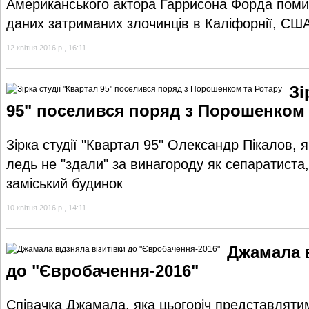
Американського актора Гаррисона Форда поми
даних затриманих злочинців в Каліфорнії, СШ
12 квітня 2016 р., 16:11
Зі
95" поселився поряд з Порошенком 
Зірка студії "Квартал 95" Олександр Пікалов, 
ледь не "здали" за винагороду як сепаратист
заміський будинок
10 квітня 2016 р., 14:11
Джамала в
до "Євробачення-2016"
Співачка Джамала, яка цьогоріч представлятим