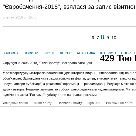
"Євробачення-2016", взялася за запис візитної
5 квітня 2016 р., 15:48
8
6
7
9
10
ГОЛОВНА
НОВИНИ
БЛОГИ
ДОСЬЄ
АНАЛІТИКА
ІНТЕРВ'Ю
СПОРТ Н
Copyright © 2006-2018, "ТелеПростір". Всі права захищені.
У разі передруку матеріалів посилання (для iнтернет-видань - гiперпосилання) на "Те
обов'язкове. Відповідальність за достовірність фактів, цитат, власних імен та інших в
несуть автори публікацій, а рекламної інформації — рекламодавці. Редакція може не 
думку авторів. Редакція залишає за собою право редагувати надані матеріали. Матер
відмічені знаком "Реклама" публікуються на правах реклами.
Авторські права
Мапа сайту
Партнери сайту
Про нас
Реклама на сайті