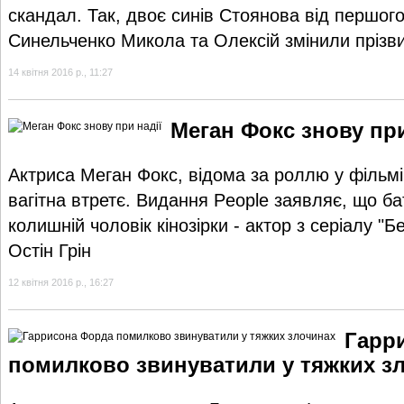
скандал. Так, двоє синів Стоянова від першо
Синельченко Микола та Олексій змінили прізви
14 квітня 2016 р., 11:27
Меган Фокс знову при
Актриса Меган Фокс, відома за роллю у фільм
вагітна втретє. Видання People заявляє, що б
колишній чоловік кінозірки - актор з серіалу "Б
Остін Грін
12 квітня 2016 р., 16:27
Гарр
помилково звинуватили у тяжких з