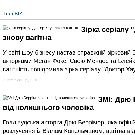
ГОЛОВНА
НОВИНИ
БЛОГИ
ДОСЬЄ
АНАЛІТИКА
ІНТЕРВ'Ю
СПОР
ТелеBIZ
Зірка серіалу 
знову вагітна
У світі шоу-бізнесу настав справжній зірковий 
акторками Меган Фокс, Євою Мендес та Блейк
вагітність повідомила зірка серіалу "Доктор Ха
20 квітня 2016 р., 10:11
ЗМІ: Дрю 
від колишнього чоловіка
Голлівудська акторка Дрю Беррімор, яка офіці
розлучення із Віллом Копельманом, вагітна від