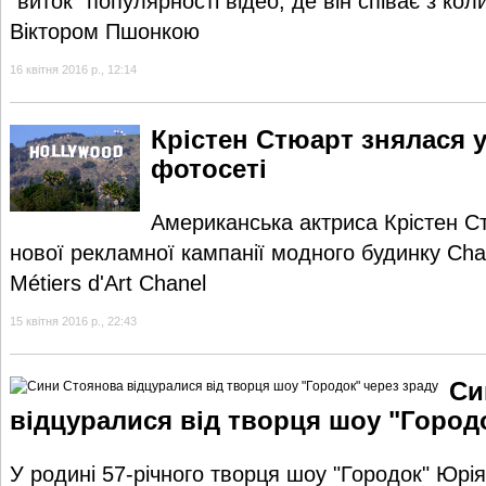
"виток" популярності відео, де він співає з к
Віктором Пшонкою
16 квітня 2016 р., 12:14
Крістен Стюарт знялася 
фотосеті
Американська актриса Крістен С
нової рекламної кампанії модного будинку Chan
Métiers d'Art Chanel
15 квітня 2016 р., 22:43
Си
відцуралися від творця шоу "Город
У родині 57-річного творця шоу "Городок" Юрі