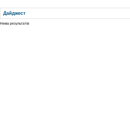
ГОЛОВНА
НОВИНИ
БЛОГИ
ДОСЬЄ
АНАЛІТИКА
ІНТЕРВ'Ю
СПОР
Дайджест
Нема результатів