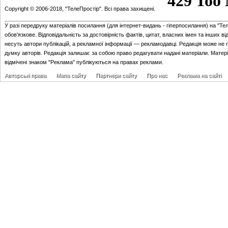
Copyright © 2006-2018, "ТелеПростір". Всі права захищені.
У разі передруку матеріалів посилання (для iнтернет-видань - гiперпосилання) на "Те
обов'язкове. Відповідальність за достовірність фактів, цитат, власних імен та інших в
несуть автори публікацій, а рекламної інформації — рекламодавці. Редакція може не 
думку авторів. Редакція залишає за собою право редагувати надані матеріали. Матер
відмічені знаком "Реклама" публікуються на правах реклами.
Авторські права
Мапа сайту
Партнери сайту
Про нас
Реклама на сайті