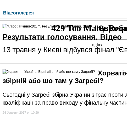
ГОЛОВНА
НОВИНИ
БЛОГИ
ДОСЬЄ
АНАЛІТИКА
ІНТЕРВ'Ю
СПОР
Відеогалерея
"Євроба
Відеогалерея
Результати голосування. Відео
13 травня у Києві відбувся фінал "
Хорватія
Ексклюзив
збірній або шо там у Загребі?
Сьогодні у Загребі збірна України зіграє проти
кваліфікації за право виходу у фінальну част
24 березня 2017 р., 10:29