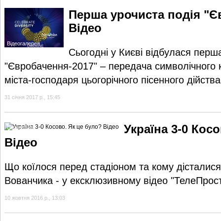
Перша урочиста подія "Є
Відео
Відеогалерея
Сьогодні у Києві відбулася перш
"Євробачення-2017" – передача символічного 
міста-господаря цьогорічного пісенного дійства
31 січня 2017 р., 15:45
Україна 3-0 Кос
Ексклюзив
Відео
Що коїлося перед стадіоном та кому дісталися 
Вованчика - у ексклюзивному відео "ТелеПрос
10 жовтня 2016 р., 13:03