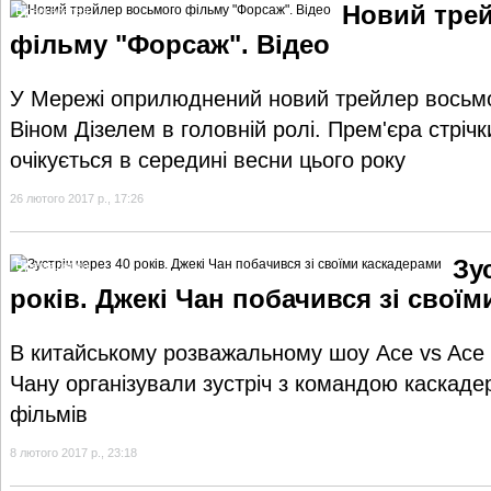
Новий тре
Відеогалерея
фільму "Форсаж". Відео
У Мережі оприлюднений новий трейлер восьмо
Віном Дізелем в головній ролі. Прем'єра стріч
очікується в середині весни цього року
26 лютого 2017 р., 17:26
Зу
Відеогалерея
років. Джекі Чан побачився зі свої
В китайському розважальному шоу Ace vs Ace 
Чану організували зустріч з командою каскаде
фільмів
8 лютого 2017 р., 23:18