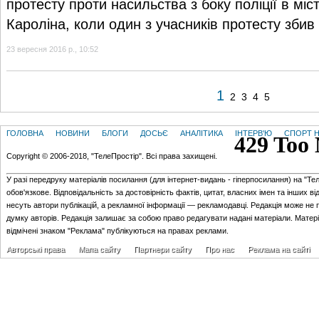
протесту проти насильства з боку поліції в міст
Кароліна, коли один з учасників протесту збив й
23 вересня 2016 р., 10:52
1
2
3
4
5
ГОЛОВНА
НОВИНИ
БЛОГИ
ДОСЬЄ
АНАЛІТИКА
ІНТЕРВ'Ю
СПОРТ Н
Copyright © 2006-2018, "ТелеПростір". Всі права захищені.
У разі передруку матеріалів посилання (для iнтернет-видань - гiперпосилання) на "Те
обов'язкове. Відповідальність за достовірність фактів, цитат, власних імен та інших в
несуть автори публікацій, а рекламної інформації — рекламодавці. Редакція може не 
думку авторів. Редакція залишає за собою право редагувати надані матеріали. Матер
відмічені знаком "Реклама" публікуються на правах реклами.
Авторські права
Мапа сайту
Партнери сайту
Про нас
Реклама на сайті