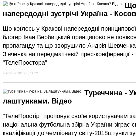
Що
Ексклюзив
напередодні зустрічі Україна - Косо
Що коїлось у Кракові напередодні принципової 
блогер Іван Вербицький принципово не повівся
пропаганду та що зворушило Андрія Шевченка 
Зінченка на передматчевій прес-конференції -
"ТелеПростора"
9 жовтня 2016 р., 11:32
Туреччина - Ук
Ексклюзив
лаштунками. Відео
"ТелеПростір" пропонує своїм користувачам за
національна футбольна збірна України зіграє с
кваліфікації до чемпіонату світу-2018штунки зу