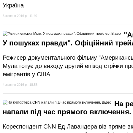
Україна
6 жовтня 2016 р., 11:40
"А
Відеогалерея
У пошуках правди". Офіційний трей
Режисер документального фільму "Американс
Мула готує до виходу другий епізод стрічки пр
емігрантів у США
4 жовтня 2016 р., 18:53
На р
Відеогалерея
напали під час прямого включення.
Кореспондент CNN Ед Лавандера вів пряме вк