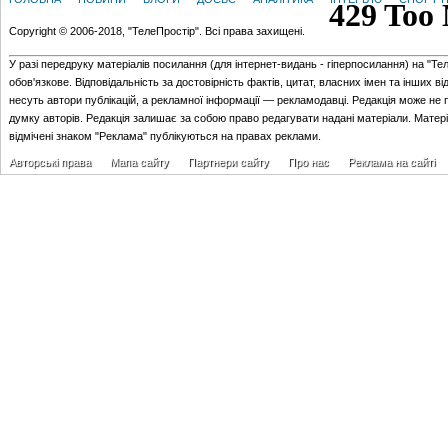
Copyright © 2006-2018, "ТелеПростір". Всі права захищені.
У разі передруку матеріалів посилання (для iнтернет-видань - гiперпосилання) на "Те
обов'язкове. Відповідальність за достовірність фактів, цитат, власних імен та інших в
несуть автори публікацій, а рекламної інформації — рекламодавці. Редакція може не 
думку авторів. Редакція залишає за собою право редагувати надані матеріали. Матер
відмічені знаком "Реклама" публікуються на правах реклами.
Авторські права
Мапа сайту
Партнери сайту
Про нас
Реклама на сайті