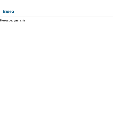
ГОЛОВНА
НОВИНИ
БЛОГИ
ДОСЬЄ
АНАЛІТИКА
ІНТЕРВ'Ю
СПОР
Відео
Нема результатів