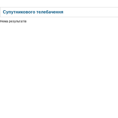
ГОЛОВНА
НОВИНИ
БЛОГИ
ДОСЬЄ
АНАЛІТИКА
ІНТЕРВ'Ю
СПОР
Супутникового телебачення
Нема результатів