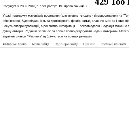
Copyright © 2006-2018, "ТелеПростір". Всі права захищені.
У разі передруку матеріалів посилання (для iнтернет-видань - гiперпосилання) на "Те
обов'язкове. Відповідальність за достовірність фактів, цитат, власних імен та інших в
несуть автори публікацій, а рекламної інформації — рекламодавці. Редакція може не 
думку авторів. Редакція залишає за собою право редагувати надані матеріали. Матер
відмічені знаком "Реклама" публікуються на правах реклами.
Авторські права
Мапа сайту
Партнери сайту
Про нас
Реклама на сайті