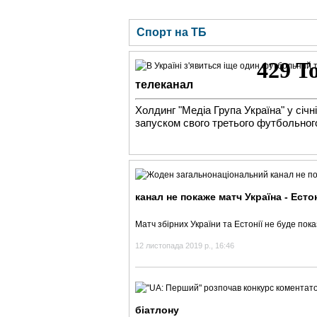
ГОЛОВНА
НОВИНИ
БЛОГИ
ДОСЬЄ
Спорт на ТБ
телеканал
Холдинг "Медіа Група Україна" у січн
запуском свого третього футбольног
канал не покаже матч Україна - Есто
Матч збірних України та Естонії не буде пок
12 листопада 2019 р., 16:46
біатлону