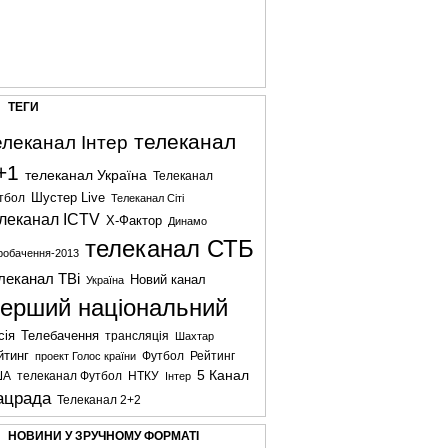
ТЕГИ
телеканал
елеканал Інтер
+1
телеканал Україна
Телеканал
Шустер Live
тбол
Телеканал Сіті
леканал ICTV
X-Фактор
Динамо
телеканал СТБ
робачення-2013
леканал ТВі
Новий канал
Україна
ерший національний
сія
Телебачення
трансляція
Шахтар
йтинг
Футбол
проект Голос країни
Рейтинг
5 Канал
ША
телеканал Футбол
НТКУ
Інтер
ацрада
Телеканал 2+2
НОВИНИ У ЗРУЧНОМУ ФОРМАТІ