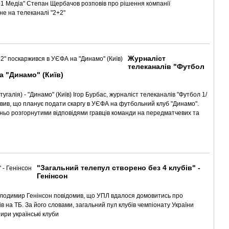
+1 Медіа" Степан Щербачов розповів про рішення компанії
не на телеканалі "2+2"
Журналіст
телеканалів "Футбол
а "Динамо" (Київ)
угалія) - "Динамо" (Київ) Ігор Бурбас, журналіст телеканалів "Футбол 1/
аявив, що планує подати скаргу в УЄФА на футбольний клуб "Динамо".
ьо розгорнутими відповідями гравців команди на передматчевих та
"Загальний телепул створено без 4 клубів" -
Генінсон
Володимир Генінсон повідомив, що УПЛ вдалося домовитись про
 на ТБ. За його словами, загальний пул клубів чемпіонату України
ири українські клуби