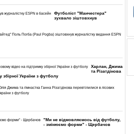
Футболіст "Манчестера"
зухвало зіштовхнув
найтед" Поль Погба (Paul Pogba) зіштовхнув журналістку видання ESPN
Харлан, Джима
та Різатдінова
у збірної України з футболу
лія Джима та гімнастка Ганна Різатдінова перевтілилися в лісових
України з футболу
"Ми не відмовляємось від футболу,
- змінюємо форми" - Щербачов