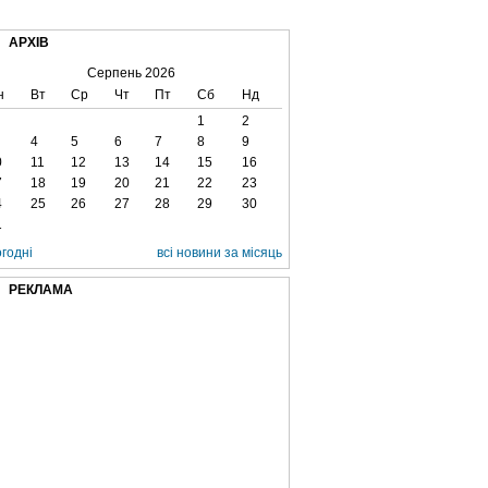
ВЕ ТБ
ТЕЛЕBIZ
ТЕЛЕLIVE
КОНТАКТИ
АРХІВ
Серпень 2026
н
Вт
Ср
Чт
Пт
Сб
Нд
1
2
4
5
6
7
8
9
0
11
12
13
14
15
16
7
18
19
20
21
22
23
4
25
26
27
28
29
30
1
огодні
всі новини за місяць
РЕКЛАМА