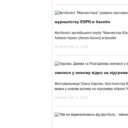
журналістку ESPN в басейн
Футболіст англійського клубу "Манчестер Ю
Алексіс Нунес (Alexis Nunes) в басейн
10 липня 2017 р., 15:30
знялися у новому відео на підтримк
Фехтувальниця Ольга Харлан, біатлоністка Ю
мавок у новому ролику на підтримку збірної 
24 квітня 2017 р., 16:25