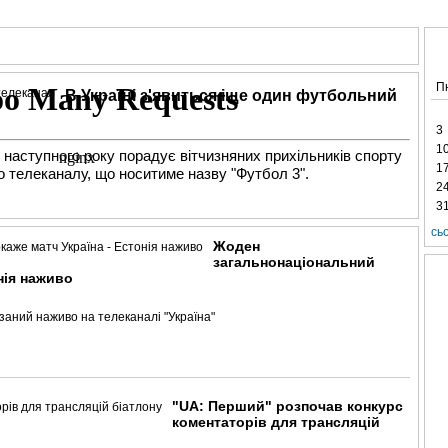
АНАЛІТИКА
ІНТЕРВ'Ю
СПОРТ НА ТБ
КІНО
МУЛЬТИМЕДІА
СУПУТНИКО
П
В Україні з'явиться іще один футбольний
3
1
і наступного року порадує вітчизняних прихільників спорту
1
о телеканалу, що носитиме назву "Футбол 3".
2
3
сь
Жоден
загальнонаціональний
нія наживо
азаний наживо на телеканалі "Україна"
"UA: Перший" розпочав конкурс
коментаторів для трансляцій