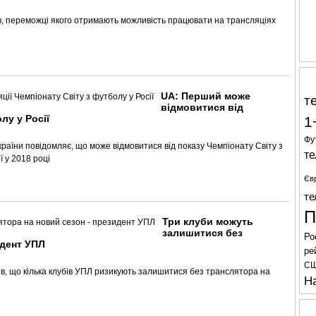
в, переможці якого отримають можливість працювати на трансляціях
UA: Перший може
т
відмовитися від
лу у Росії
1
Фу
раїни повідомляє, що може відмовитися від показу Чемпіонату Світу з
те
ї у 2018 році
Єв
те
П
Три клуби можуть
залишитися без
Ро
идент УПЛ
ре
С
, що кілька клубів УПЛ ризикують залишитися без транслятора на
Н