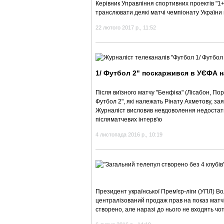
Керівник Управління спортивних проектів "1
транслювати деякі матчі чемпіонату України 
22 лютого 2017 р., 11:52
1/ Футбол 2" поскаржився в УЄФА н
Після виїзного матчу "Бенфіка" (Лісабон, Порт
Футбол 2", які належать Рінату Ахметову, з
Журналіст висловив невдоволення недостатн
післяматчевих інтерв'ю
4 листопада 2016 р., 10:19
Президент української Прем'єр-ліги (УПЛ) 
централізований продаж прав на показ матчів
створено, але наразі до нього не входять чот