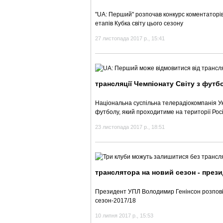
"UA: Перший" розпочав конкурс коментаторі
етапів Кубка світу цього сезону
27 листопада 2017 р., 15:41
трансляції Чемпіонату Світу з футбо
Національна суспільна телерадіокомпанія Ук
футболу, який проходитиме на території Росі
23 листопада 2017 р., 18:51
транслятора на новий сезон - през
Президент УПЛ Володимир Генінсон розповів
сезон-2017/18
10 липня 2017 р., 15:53