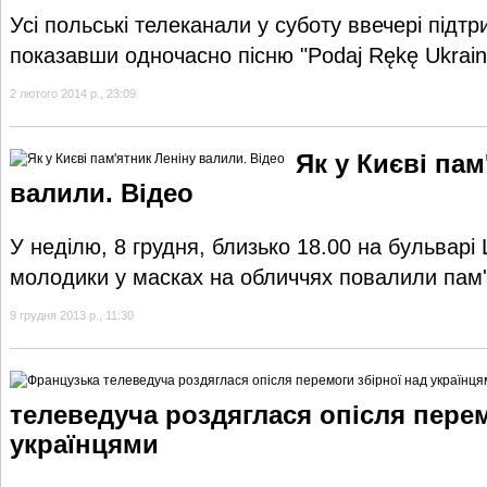
Усі польські телеканали у суботу ввечері підтр
показавши одночасно пісню "Podaj Rękę Ukraini
2 лютого 2014 р., 23:09
Як у Києві пам
валили. Відео
У неділю, 8 грудня, близько 18.00 на бульварі
молодики у масках на обличчях повалили пам'
9 грудня 2013 р., 11:30
телеведуча роздяглася опісля перем
українцями