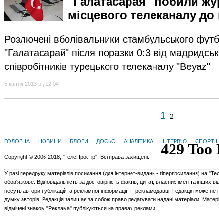
"Галатасарая" побили жу
місцевого телеканалу до 
Розлючені вболівальники стамбульського футб
"Галатасарай" після поразки 0:3 від мадридсь
співробітників турецького телеканалу "Beyaz"
5 квітня 2013 р., 12:04
1
2
ГОЛОВНА
НОВИНИ
БЛОГИ
ДОСЬЄ
АНАЛІТИКА
ІНТЕРВ'Ю
СПОРТ Н
Copyright © 2006-2018, "ТелеПростір". Всі права захищені.
У разі передруку матеріалів посилання (для iнтернет-видань - гiперпосилання) на "Те
обов'язкове. Відповідальність за достовірність фактів, цитат, власних імен та інших в
несуть автори публікацій, а рекламної інформації — рекламодавці. Редакція може не 
думку авторів. Редакція залишає за собою право редагувати надані матеріали. Матер
відмічені знаком "Реклама" публікуються на правах реклами.