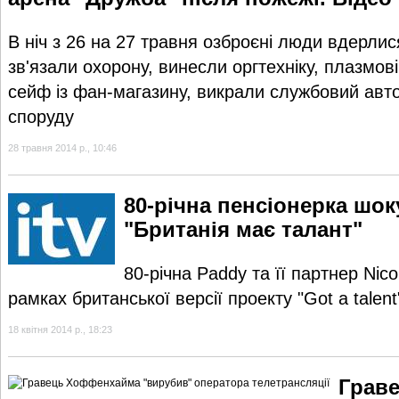
В ніч з 26 на 27 травня озброєні люди вдерлис
зв'язали охорону, винесли оргтехніку, плазмові
сейф із фан-магазину, викрали службовий авто
споруду
28 травня 2014 р., 10:46
80-річна пенсіонерка шок
"Британія має талант"
80-річна Paddy та її партнер Nico
рамках британської версії проекту "Got a talent
18 квітня 2014 р., 18:23
Грав