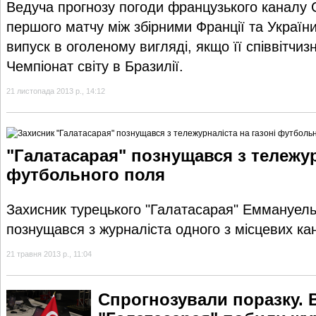
Ведуча прогнозу погоди французького каналу Can
першого матчу між збірними Франції та Україн
випуск в оголеному вигляді, якщо її співвітчи
Чемпіонат світу в Бразилії.
21 листопада 2013 р., 14:12
"Галатасарая" познущався з тележур
футбольного поля
Захисник турецького "Галатасарая" Еммануел
познущався з журналіста одного з місцевих ка
21 травня 2013 р., 11:04
Спрогнозували поразку. 