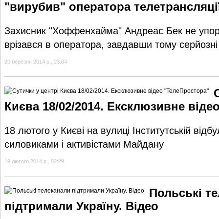
"вирубив" оператора телетрансляці
Захисник "Хоффенхайма" Андреас Бек не упора
врізався в оператора, завдавши тому серйозн
20 березня 2014 р., 23:04
Києва 18/02/2014. Ексклюзивне віде
18 лютого у Києві на вулиці Інститутській відб
силовиками і активістами Майдану
19 лютого 2014 р., 02:29
Польські т
підтримали Україну. Відео