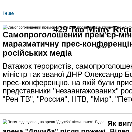
ГОЛОВНА
НОВИНИ
БЛОГИ
ДОСЬЄ
АНАЛІТИКА
ІНТЕРВ'Ю
СПОР
Інше
Самопроголошений прем'єр-мін
маразматичну прес-конференці
російських медіа
Ватажок терористів, самопроголоше
міністр так званої ДНР Олександр Б
прес-конференцію, на якій були при
представники "незаангажованих" рос
"Рен ТВ", "Россия", НТВ, "Мир", "Пе
Як виг
арена "Дружба" після пожежі. Відео