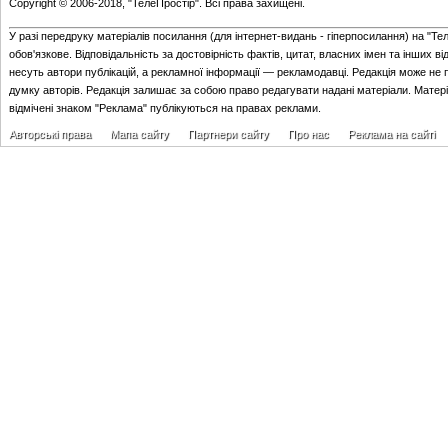
Copyright © 2006-2018, "ТелеПростір". Всі права захищені.
У разі передруку матеріалів посилання (для iнтернет-видань - гiперпосилання) на "Те
обов'язкове. Відповідальність за достовірність фактів, цитат, власних імен та інших в
несуть автори публікацій, а рекламної інформації — рекламодавці. Редакція може не 
думку авторів. Редакція залишає за собою право редагувати надані матеріали. Матер
відмічені знаком "Реклама" публікуються на правах реклами.
Авторські права
Мапа сайту
Партнери сайту
Про нас
Реклама на сайті