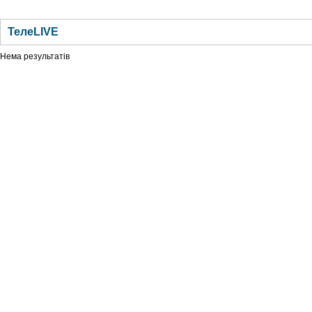
ГОЛОВНА
НОВИНИ
БЛОГИ
ДОСЬЄ
АНАЛІТИКА
ІНТЕРВ'Ю
СПОР
ТелеLIVE
Нема результатів