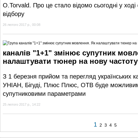
O.Torvald. Про це стало відомо сьогодні у ході
відбору
26 лютого 2017 р., 00:08
каналів "1+1" змінює супутник мовл
налаштувати тюнер на нову частот
З 1 березня прийом та перегляд українських ка
УНІАН, Бігуді, Плюс Плюс, ОТВ буде можливим
супутниковими параметрами
25 лютого 2017 р., 14:22
1
2
3
4
5