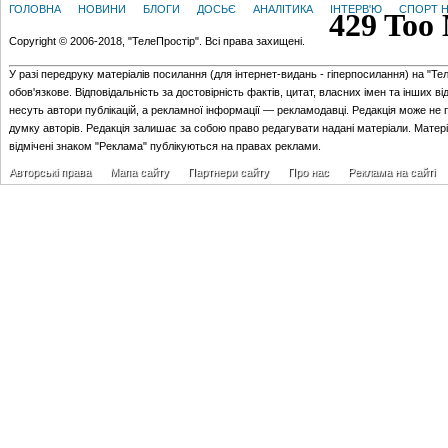
ГОЛОВНА
НОВИНИ
БЛОГИ
ДОСЬЄ
АНАЛІТИКА
ІНТЕРВ'Ю
СПОРТ Н
Copyright © 2006-2018, "ТелеПростір". Всі права захищені.
У разі передруку матеріалів посилання (для iнтернет-видань - гiперпосилання) на "Те
обов'язкове. Відповідальність за достовірність фактів, цитат, власних імен та інших в
несуть автори публікацій, а рекламної інформації — рекламодавці. Редакція може не 
думку авторів. Редакція залишає за собою право редагувати надані матеріали. Матер
відмічені знаком "Реклама" публікуються на правах реклами.
Авторські права
Мапа сайту
Партнери сайту
Про нас
Реклама на сайті