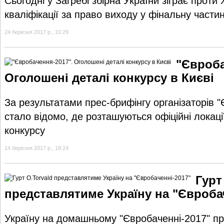
Сьогодні у Загребі збірна України зіграє проти
кваліфікації за право виходу у фінальну част
24 березня 2017 р., 10:29
"Євроба
Оголошені деталі конкурсу в Києві
За результатами прес-брифінгу організаторів 
стало відомо, де розташуються офіційні локації
конкурсу
14 березня 2017 р., 18:24
Гурт
представлятиме Україну на "Євроба
Україну на домашньому "Євробаченні-2017" п