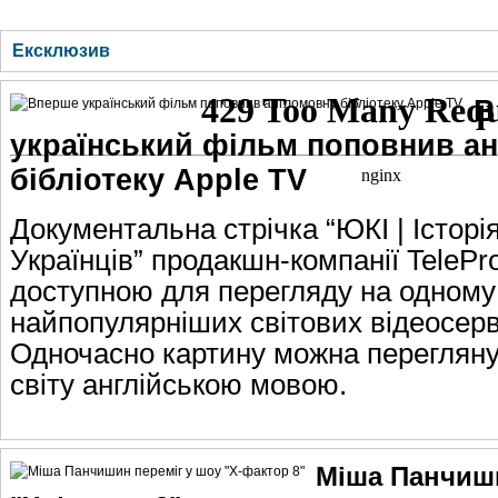
ГОЛОВНА
НОВИНИ
БЛОГИ
ДОСЬЄ
АНАЛІТИКА
ІНТЕРВ'Ю
СПОР
Ексклюзив
В
український фільм поповнив а
бібліотеку Apple TV
Документальна стрічка “ЮКІ | Історі
Українців” продакшн-компанії TelePro
доступною для перегляду на одному 
найпопулярніших світових відеосерві
Одночасно картину можна переглянут
світу англійською мовою.
Міша Панчиши