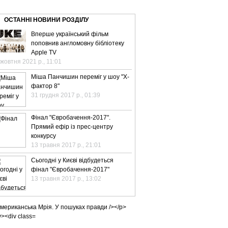
ВЕ ТБ
ТЕЛЕBIZ
ТЕЛЕLIVE
КОНТАКТИ
ОСТАННІ НОВИНИ РОЗДІЛУ
Вперше український фільм
поповнив англомовну бібліотеку
Apple TV
 жовтня 2021 р., 11:01
Міша Панчишин переміг у шоу "Х-
фактор 8"
31 грудня 2017 р., 01:39
Фінал "Євробачення-2017".
Прямий ефір із прес-центру
конкурсу
13 травня 2017 р., 21:01
Сьогодні у Києві відбудеться
фінал "Євробачення-2017"
13 травня 2017 р., 13:02