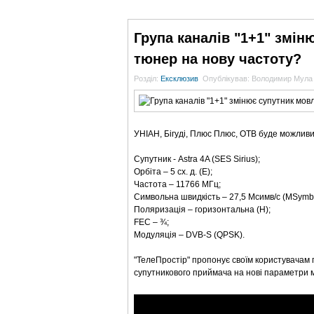
ГОЛОВНА
НОВИНИ
БЛОГИ
ДОСЬЄ
Група каналів "1+1" змі
тюнер на нову частоту?
Розділ:
Ексклюзив
Опублікував: Володимир Мула
УНІАН, Бігуді, Плюс Плюс, ОТВ буде можлив
Супутник - Astra 4A (SES Sirius);
Орбіта – 5 сх. д. (E);
Частота – 11766 МГц;
Символьна швидкість – 27,5 Мсимв/с (MSymb/
Поляризація – горизонтальна (H);
FEC – ¾;
Модуляція – DVB-S (QPSK).
"ТелеПростір" пропонує своїм користувачам 
супутникового приймача на нові параметри 