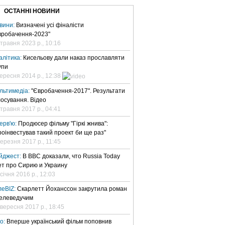
ОСТАННІ НОВИНИ
вини:
Визначені усі фіналісти
вробачення-2023"
 травня 2023 р., 10:16
алітика:
Кисельову дали наказ прославляти
упи
вересня 2014 р., 12:38
льтимедіа:
"Євробачення-2017". Результати
лосування. Відео
 травня 2017 р., 04:41
терв'ю:
Продюсер фільму "Гіркі жнива":
роінвестував такий проект би ще раз"
березня 2017 р., 11:45
йджест:
В BBC доказали, что Russia Today
ет про Сирию и Украину
січня 2016 р., 12:03
леBIZ:
Скарлетт Йоханссон закрутила роман
телеведучим
 вересня 2017 р., 18:45
но:
Вперше український фільм поповнив