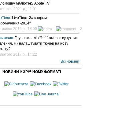
гломовну бібліотеку Apple TV
 жовтня 2021 р., 11:01
veTime:
LiveTime. За кадром
вробачення-2014"
 травня 2014 р., 18:00
2
склюзив:
Група каналів "1+1" змінює супутник
влення. Як налаштувати тюнер на нову
стоту?
 лютого 2017 р., 14:22
Всі новини
НОВИНИ У ЗРУЧНОМУ ФОРМАТІ