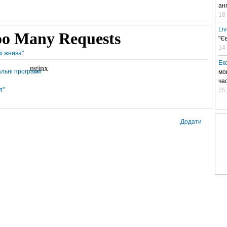
ан
18
Li
"Є
14
кі жнива"
Ек
альні програми
мо
ча
я"
25
Додати