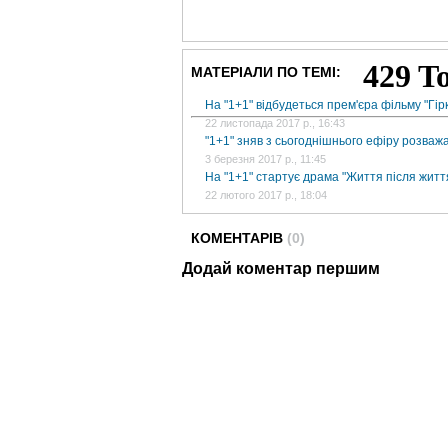
МАТЕРІАЛИ ПО ТЕМІ:
На "1+1" відбудеться прем'єра фільму "Гір
22 листопада 2017 р., 16:43
"1+1" зняв з сьогоднішнього ефіру розваж
3 березня 2017 р., 11:45
На "1+1" стартує драма "Життя після житт
22 лютого 2017 р., 18:04
КОМЕНТАРІВ
(0)
Додай коментар першим