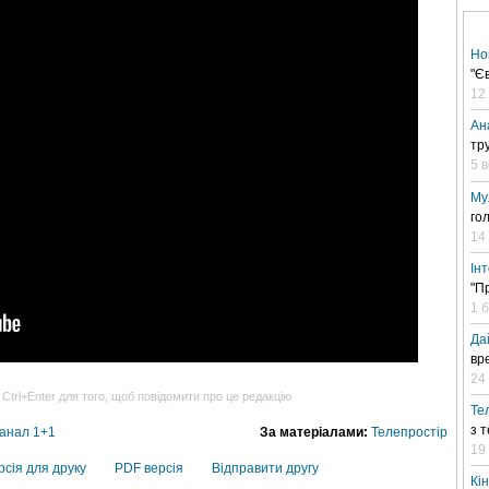
Но
"Є
12
Ан
тр
5 
Му
го
14
Ін
"П
1 
Да
вр
24 
 Ctrl+Enter для того, щоб повідомити про це редакцію
Те
з 
анал 1+1
За матеріалами:
Телепростір
19
рсія для друку
PDF версія
Відправити другу
Кі