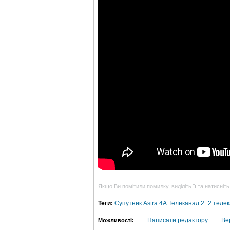
Якщо Ви помітили помилку, виділіть її та натисніть
Теги:
Супутник Astra 4A
Телеканал 2+2
телек
Написати редактору
Ве
Можливості: