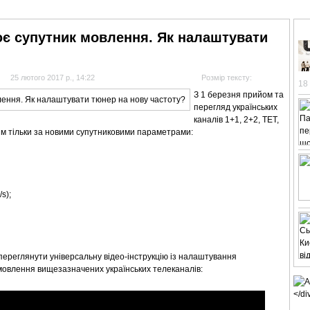
АНАЛІТИКА
ІНТЕРВ'Ю
СПОРТ НА ТБ
КІНО
МУЛЬТИМЕДІА
СУПУТНИКО
нює супутник мовлення. Як налаштувати
25 лютого 2017 р., 14:22
Розмір тексту:
18
З 1 березня прийом та
перегляд українських
каналів 1+1, 2+2, ТЕТ,
им тільки за новими супутниковими параметрами:
s);
переглянути універсальну відео-інструкцію із налаштування
мовлення вищезазначених українських телеканалів: