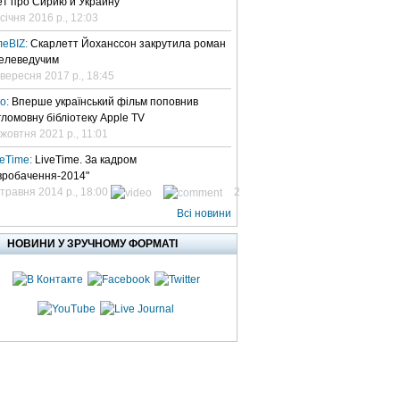
ет про Сирию и Украину
січня 2016 р., 12:03
леBIZ:
Скарлетт Йоханссон закрутила роман
телеведучим
 вересня 2017 р., 18:45
но:
Вперше український фільм поповнив
гломовну бібліотеку Apple TV
 жовтня 2021 р., 11:01
veTime:
LiveTime. За кадром
вробачення-2014"
 травня 2014 р., 18:00
2
Всі новини
НОВИНИ У ЗРУЧНОМУ ФОРМАТІ