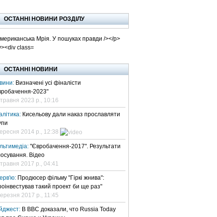
ВЕ ТБ
ТЕЛЕBIZ
ТЕЛЕLIVE
КОНТАКТИ
ОСТАННІ НОВИНИ РОЗДІЛУ
ОСТАННІ НОВИНИ
вини:
Визначені усі фіналісти
вробачення-2023"
 травня 2023 р., 10:16
алітика:
Кисельову дали наказ прославляти
упи
вересня 2014 р., 12:38
льтимедіа:
"Євробачення-2017". Результати
лосування. Відео
 травня 2017 р., 04:41
терв'ю:
Продюсер фільму "Гіркі жнива":
роінвестував такий проект би ще раз"
березня 2017 р., 11:45
йджест:
В BBC доказали, что Russia Today