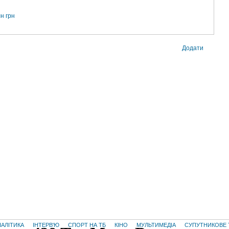
н грн
Додати
НАЛІТИКА
ІНТЕРВ'Ю
СПОРТ НА ТБ
КІНО
МУЛЬТИМЕДІА
СУПУТНИКОВЕ 