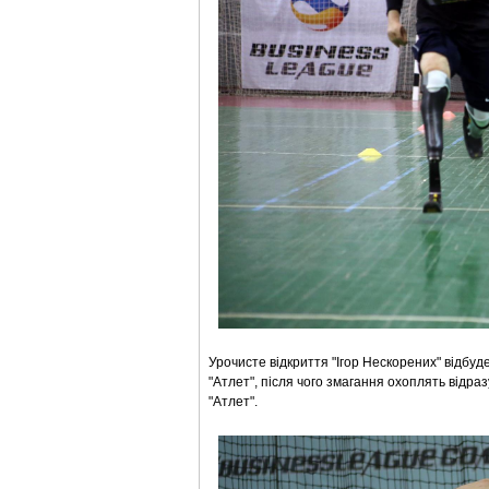
Урочисте відкриття "Ігор Нескорених" відбу
"Атлет", після чого змагання охоплять відра
"Атлет".