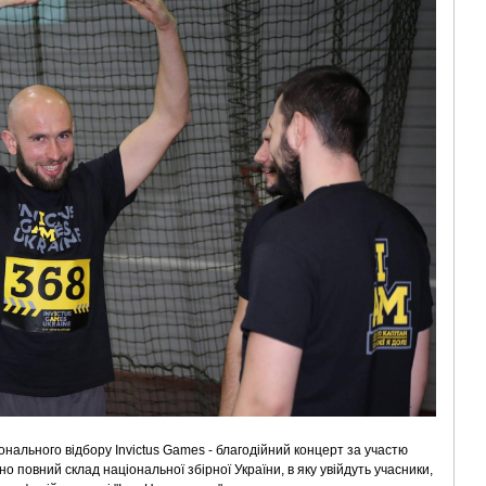
онального відбору Invictus Games - благодійний концерт за участю
но повний склад національної збірної України, в яку увійдуть учасники,