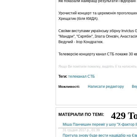
які показали найкращі результати і відібрані
Урочистий концерт та церемонія проголошення
Хрещатик (біля КМДА).
Своїми виступами українську збірну Invictus 
"Мандри", "Скрябін", Злата Огнєвіч, Анастас
Ведучий - Ігор Кондратюк.
Телеверсію концерту канал СТБ покаже 30 кві
Якщо Ви помітили помилку, виділіть її та натисніть
Теги:
телеканал СТБ
Написати редактору
Ве
Можливості:
МАТЕРІАЛИ ПО ТЕМІ:
Міша Панчишин переміг у шоу "Х-фактор 8
31 грудня 2017 р., 01:39
Притула знову буде вести нацвідбір на Є