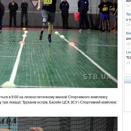
вр
24 
Те
з 
19
Кі
ан
18
Li
"Є
14
деться в 9:00 на легкоатлетичному манежі Спортивного комплексу
зу три локації: Труханів острів, Басейн ЦСК ЗСУ і Спортивний комплекс