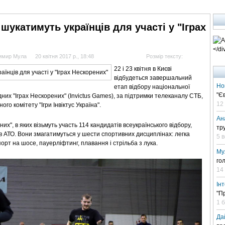
АНАЛІТИКА
ІНТЕРВ'Ю
СПОРТ НА ТБ
КІНО
МУЛЬТИМЕДІА
СУПУТНИКО
шукатимуть українців для участі у "Іграх
димир Мула
20 квітня 2017 р., 18:48
Розмір тексту:
22 і 23 квітня в Києві
відбудеться завершальний
Но
етап відбору національної
"Є
их "Іграх Нескорених" (Invictus Games), за підтримки телеканалу СТБ,
12
го комітету "Ігри Інвіктус Україна".
Ан
их", в яких візьмуть участь 114 кандидатів всеукраїнського відбору,
тр
и в АТО. Вони змагатимуться у шести спортивних дисциплінах: легка
5 
рт на шосе, пауерліфтинг, плавання і стрільба з лука.
Му
го
14
Ін
"П
1 
Да