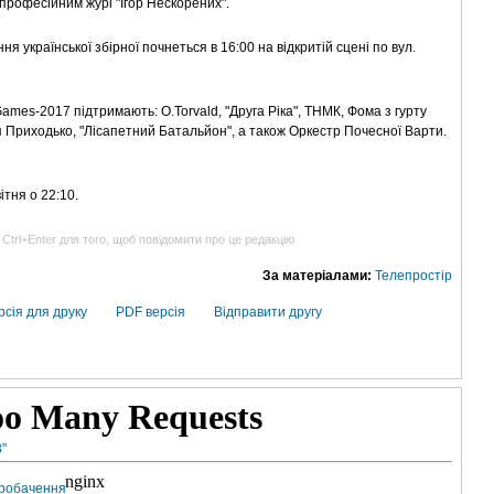
 професійним журі "Ігор Нескорених".
 української збірної почнеться в 16:00 на відкритій сцені по вул.
Games-2017 підтримають: O.Torvald, "Друга Ріка", ТНМК, Фома з гурту
ія Приходько, "Лісапетний Батальйон", а також Оркестр Почесної Варти.
тня о 22:10.
 Ctrl+Enter для того, щоб повідомити про це редакцію
За матеріалами:
Телепростір
рсія для друку
PDF версія
Відправити другу
"
вробачення