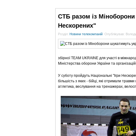
ГОЛОВНА
НОВИНИ
БЛОГИ
ДОСЬЄ
СТБ разом із Міноборони 
Нескорених"
Розділ:
Новини телекомпаній
Опублікував: Воло
збірної TEAM UKRAINE для участі в міжнародн
Міністерства оборони України та організаційно
У суботу пройдуть Національні "Ігри Нескорен
більшість з яких - бійці, які отримали травм
атлетика, веслування на тренажерах, велоспо