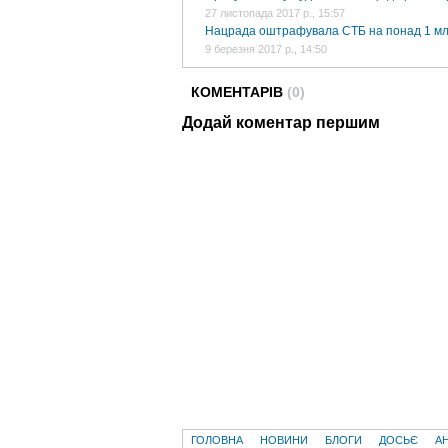
27 листопада 2017 р., 15:57
Нацрада оштрафувала СТБ на понад 1 мл
9 березня 2017 р., 14:50
КОМЕНТАРІВ
(0)
Додай коментар першим
ГОЛОВНА
НОВИНИ
БЛОГИ
ДОСЬЄ
А