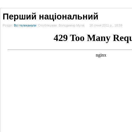
ГОЛОВНА
НОВИНИ
БЛОГИ
ДОСЬЄ
АНАЛІТИКА
ІНТЕРВ'Ю
СПОР
Перший національний
Розділ:
Всі телеканали
Опублікував: Володимир Мула
18 січня 2011 р., 18:59