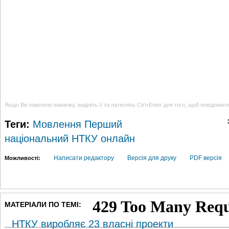
Якщо Ви помітили помилку, виділіть її та натисніть Ctrl+Enter для того, щоб повідомит
Теги:
Мовлення
Перший
національний
НТКУ
онлайн
Написати редактору
Версія для друку
PDF версія
Можливості:
МАТЕРІАЛИ ПО ТЕМІ:
НТКУ виробляє 23 власні проекти