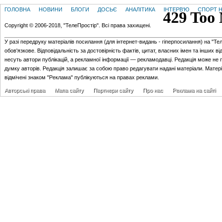
ГОЛОВНА
НОВИНИ
БЛОГИ
ДОСЬЄ
АНАЛІТИКА
ІНТЕРВ'Ю
СПОРТ Н
Copyright © 2006-2018, "ТелеПростір". Всі права захищені.
У разі передруку матеріалів посилання (для iнтернет-видань - гiперпосилання) на "Те
обов'язкове. Відповідальність за достовірність фактів, цитат, власних імен та інших в
несуть автори публікацій, а рекламної інформації — рекламодавці. Редакція може не 
думку авторів. Редакція залишає за собою право редагувати надані матеріали. Матер
відмічені знаком "Реклама" публікуються на правах реклами.
Авторські права
Мапа сайту
Партнери сайту
Про нас
Реклама на сайті