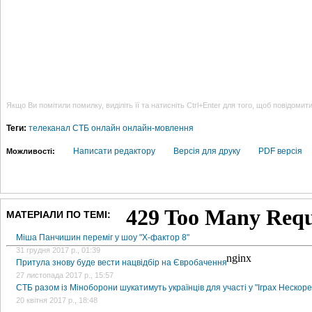
Якщо Ви помітили помилку, виділіть її та натисніть Ctrl+Enter для того, щоб повідомит
Теги:
телеканал СТБ
онлайн
онлайн-мовлення
Написати редактору
Версія для друку
PDF версія
Можливості:
МАТЕРІАЛИ ПО ТЕМІ:
Міша Панчишин переміг у шоу "Х-фактор 8"
31 грудня 2017 р., 01:39
Притула знову буде вести нацвідбір на Євробачення
27 листопада 2017 р., 15:57
СТБ разом із Міноборони шукатимуть українців для участі у "Іграх Нескор
20 квітня 2017 р., 18:48