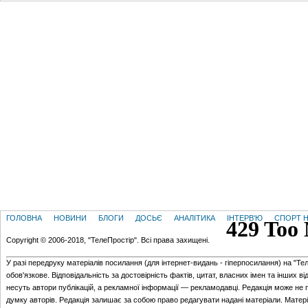
ГОЛОВНА
НОВИНИ
БЛОГИ
ДОСЬЄ
АНАЛІТИКА
ІНТЕРВ'Ю
СПОРТ Н
Copyright © 2006-2018, "ТелеПростір". Всі права захищені.
У разі передруку матеріалів посилання (для iнтернет-видань - гiперпосилання) на "Те
обов'язкове. Відповідальність за достовірність фактів, цитат, власних імен та інших в
несуть автори публікацій, а рекламної інформації — рекламодавці. Редакція може не 
думку авторів. Редакція залишає за собою право редагувати надані матеріали. Матер