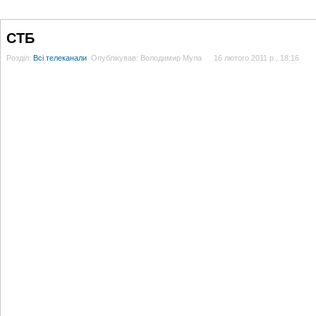
ГОЛОВНА
НОВИНИ
БЛОГИ
ДОСЬЄ
АНАЛІТИКА
ІНТЕРВ'Ю
СПОР
СТБ
Розділ:
Всі телеканали
Опублікував: Володимир Мула
16 лютого 2011 р., 18:16