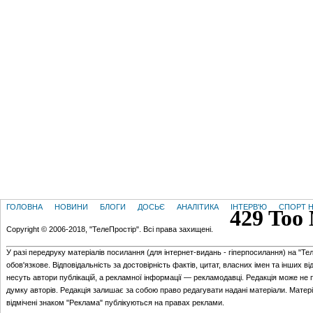
ГОЛОВНА
НОВИНИ
БЛОГИ
ДОСЬЄ
АНАЛІТИКА
ІНТЕРВ'Ю
СПОРТ Н
Copyright © 2006-2018, "ТелеПростір". Всі права захищені.
У разі передруку матеріалів посилання (для iнтернет-видань - гiперпосилання) на "Те
обов'язкове. Відповідальність за достовірність фактів, цитат, власних імен та інших в
несуть автори публікацій, а рекламної інформації — рекламодавці. Редакція може не 
думку авторів. Редакція залишає за собою право редагувати надані матеріали. Матер
відмічені знаком "Реклама" публікуються на правах реклами.