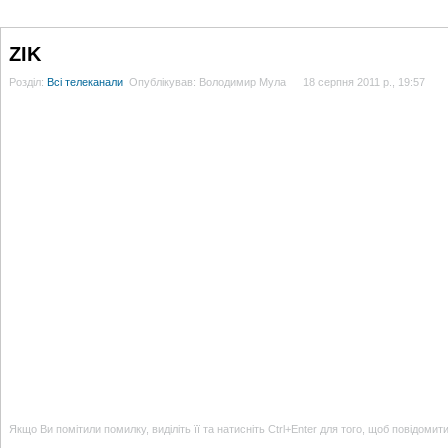
ГОЛОВНА
НОВИНИ
БЛОГИ
ДОСЬЄ
АНАЛІТИКА
ІНТЕРВ'Ю
СПОР
ZIK
Розділ:
Всі телеканали
Опублікував: Володимир Мула
18 серпня 2011 р., 19:57
Якщо Ви помітили помилку, виділіть її та натисніть Ctrl+Enter для того, щоб повідомит