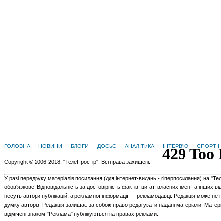
ГОЛОВНА
НОВИНИ
БЛОГИ
ДОСЬЄ
АНАЛІТИКА
ІНТЕРВ'Ю
СПОРТ Н
Copyright © 2006-2018, "ТелеПростір". Всі права захищені.
У разі передруку матеріалів посилання (для iнтернет-видань - гiперпосилання) на "Те
обов'язкове. Відповідальність за достовірність фактів, цитат, власних імен та інших в
несуть автори публікацій, а рекламної інформації — рекламодавці. Редакція може не 
думку авторів. Редакція залишає за собою право редагувати надані матеріали. Матер
відмічені знаком "Реклама" публікуються на правах реклами.