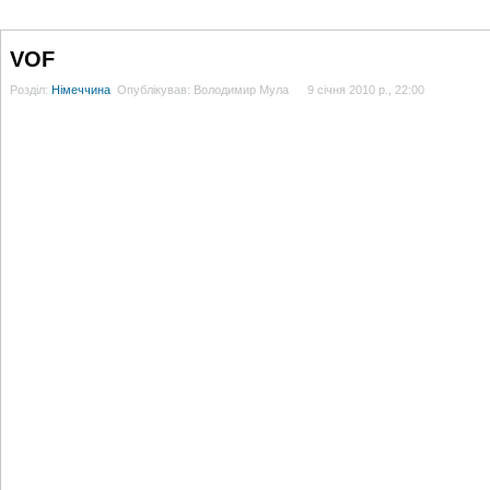
ГОЛОВНА
НОВИНИ
БЛОГИ
ДОСЬЄ
АНАЛІТИКА
ІНТЕРВ'Ю
СПОР
VOF
Розділ:
Німеччина
Опублікував: Володимир Мула
9 січня 2010 р., 22:00