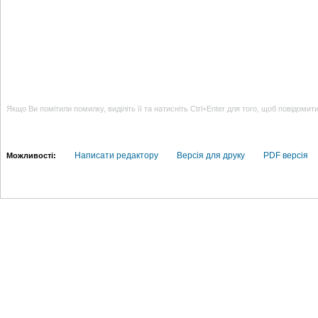
Якщо Ви помітили помилку, виділіть її та натисніть Ctrl+Enter для того, щоб повідомит
Написати редактору
Версія для друку
PDF версія
Можливості: