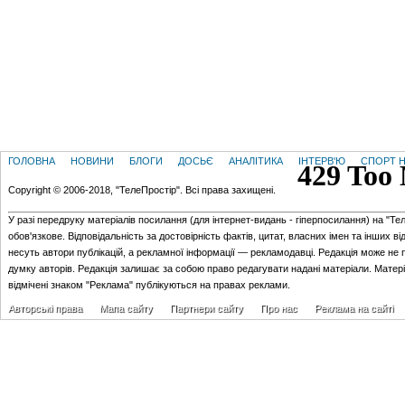
ГОЛОВНА
НОВИНИ
БЛОГИ
ДОСЬЄ
АНАЛІТИКА
ІНТЕРВ'Ю
СПОРТ Н
Copyright © 2006-2018, "ТелеПростір". Всі права захищені.
У разі передруку матеріалів посилання (для iнтернет-видань - гiперпосилання) на "Те
обов'язкове. Відповідальність за достовірність фактів, цитат, власних імен та інших в
несуть автори публікацій, а рекламної інформації — рекламодавці. Редакція може не 
думку авторів. Редакція залишає за собою право редагувати надані матеріали. Матер
відмічені знаком "Реклама" публікуються на правах реклами.
Авторські права
Мапа сайту
Партнери сайту
Про нас
Реклама на сайті