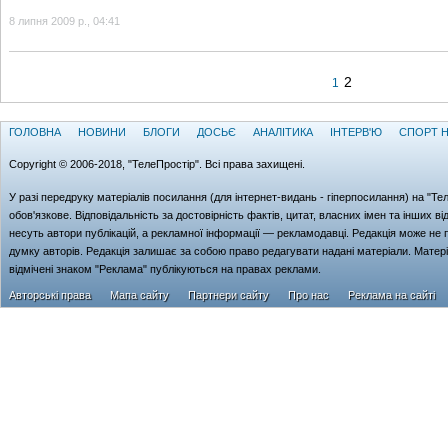
8 липня 2009 р., 04:41
2
1
ГОЛОВНА
НОВИНИ
БЛОГИ
ДОСЬЄ
АНАЛІТИКА
ІНТЕРВ'Ю
СПОРТ Н
Copyright © 2006-2018, "ТелеПростір". Всі права захищені.
У разі передруку матеріалів посилання (для iнтернет-видань - гiперпосилання) на "Те
обов'язкове. Відповідальність за достовірність фактів, цитат, власних імен та інших в
несуть автори публікацій, а рекламної інформації — рекламодавці. Редакція може не 
думку авторів. Редакція залишає за собою право редагувати надані матеріали. Матер
відмічені знаком "Реклама" публікуються на правах реклами.
Авторські права
Мапа сайту
Партнери сайту
Про нас
Реклама на сайті