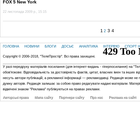
FOX 5 New York
22 листопада 2009 р., 15:15
1
3
4
2
ГОЛОВНА
НОВИНИ
БЛОГИ
ДОСЬЄ
АНАЛІТИКА
ІНТЕРВ'Ю
СПОРТ Н
Copyright © 2006-2018, "ТелеПростір". Всі права захищені.
У разі передруку матеріалів посилання (для iнтернет-видань - гiперпосилання) на "Те
обов'язкове. Відповідальність за достовірність фактів, цитат, власних імен та інших в
несуть автори публікацій, а рекламної інформації — рекламодавці. Редакція може не 
думку авторів. Редакція залишає за собою право редагувати надані матеріали. Матер
відмічені знаком "Реклама" публікуються на правах реклами.
Авторські права
Мапа сайту
Партнери сайту
Про нас
Реклама на сайті