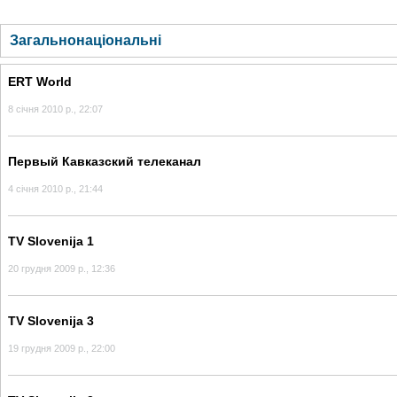
ГОЛОВНА
НОВИНИ
БЛОГИ
ДОСЬЄ
АНАЛІТИКА
ІНТЕРВ'Ю
СПОР
Загальнонаціональні
ERT World
8 січня 2010 р., 22:07
Первый Кавказcкий телеканал
4 січня 2010 р., 21:44
TV Slovenija 1
20 грудня 2009 р., 12:36
TV Slovenija 3
19 грудня 2009 р., 22:00