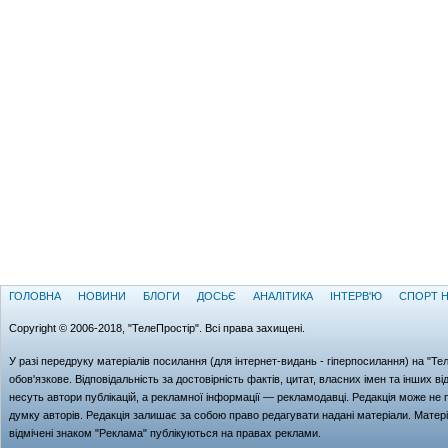
ГОЛОВНА
НОВИНИ
БЛОГИ
ДОСЬЄ
АНАЛІТИКА
ІНТЕРВ'Ю
СПОРТ Н
Copyright © 2006-2018, "ТелеПростір". Всі права захищені.
У разі передруку матеріалів посилання (для iнтернет-видань - гiперпосилання) на "Те
обов'язкове. Відповідальність за достовірність фактів, цитат, власних імен та інших в
несуть автори публікацій, а рекламної інформації — рекламодавці. Редакція може не 
думку авторів. Редакція залишає за собою право редагувати надані матеріали. Матер
відмічені знаком "Реклама" публікуються на правах реклами.