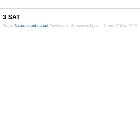
ГОЛОВНА
НОВИНИ
БЛОГИ
ДОСЬЄ
АНАЛІТИКА
ІНТЕРВ'Ю
СПОР
3 SAT
Розділ:
Загальнонаціональні
Опублікував: Володимир Мула
9 січня 2010 р., 22:00