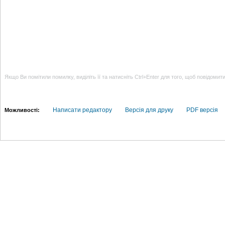
Якщо Ви помітили помилку, виділіть її та натисніть Ctrl+Enter для того, щоб повідомит
Написати редактору
Версія для друку
PDF версія
Можливості: