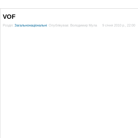
ГОЛОВНА
НОВИНИ
БЛОГИ
ДОСЬЄ
АНАЛІТИКА
ІНТЕРВ'Ю
СПОР
VOF
Розділ:
Загальнонаціональні
Опублікував: Володимир Мула
9 січня 2010 р., 22:00