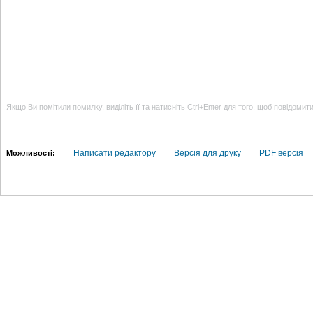
Якщо Ви помітили помилку, виділіть її та натисніть Ctrl+Enter для того, щоб повідомит
Написати редактору
Версія для друку
PDF версія
Можливості: