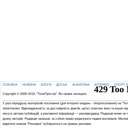
ГОЛОВНА
НОВИНИ
БЛОГИ
ДОСЬЄ
АНАЛІТИКА
ІНТЕРВ'Ю
СПОРТ Н
Copyright © 2006-2018, "ТелеПростір". Всі права захищені.
У разі передруку матеріалів посилання (для iнтернет-видань - гiперпосилання) на "Те
обов'язкове. Відповідальність за достовірність фактів, цитат, власних імен та інших в
несуть автори публікацій, а рекламної інформації — рекламодавці. Редакція може не 
думку авторів. Редакція залишає за собою право редагувати надані матеріали. Матер
відмічені знаком "Реклама" публікуються на правах реклами.