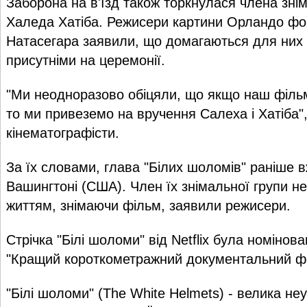
Заборона на в'їзд також торкнулася члена зні
Халеда Хатіба. Режисери картини Орландо фо
Натасегара заявили, що домагаються для них
присутніми на церемонії.
"Ми неодноразово обіцяли, що якщо наш фільм
то ми привеземо на вручення Салеха і Хатіба",
кінематографісти.
За їх словами, глава "Білих шоломів" раніше 
Вашингтоні (США). Член їх знімальної групи не
життям, знімаючи фільм, заявили режисери.
Стрічка "Білі шоломи" від Netflix була номінова
"Кращий короткометражний документальний фі
"Білі шоломи" (The White Helmets) - велика не