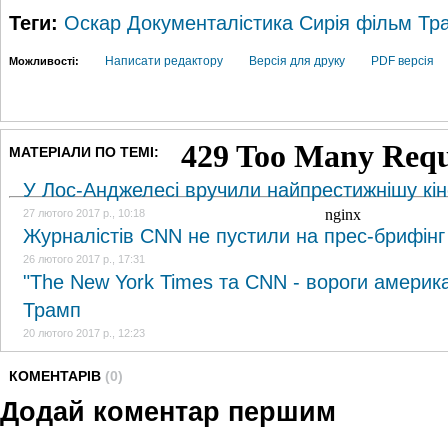
Теги:
Оскар
Документалістика
Сирія
фільм
Тр
Написати редактору
Версія для друку
PDF версія
Можливості:
МАТЕРІАЛИ ПО ТЕМІ:
У Лос-Анджелесі вручили найпрестижнішу кі
27 лютого 2017 р., 10:18
Журналістів CNN не пустили на прес-брифінг
26 лютого 2017 р., 17:31
"The New York Times та CNN - вороги америка
Трамп
20 лютого 2017 р., 12:23
КОМЕНТАРІВ
(0)
Додай коментар першим