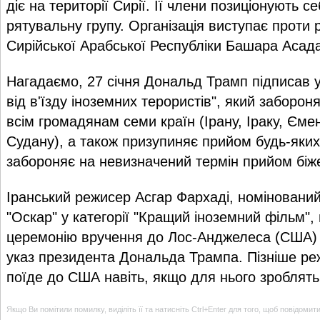
діє на території Сирії. Її члени позиціонують 
рятувальну групу. Організація виступає проти
Сирійської Арабської Республіки Башара Асад
Нагадаємо, 27 січня Дональд Трамп підписав у
від в'їзду іноземних терористів", який заборон
всім громадянам семи країн (Ірану, Іраку, Ємену
Судану), а також призупиняє прийом будь-яких 
забороняє на невизначений термін прийом біжен
Іранський режисер Асгар Фархаді, номінований
"Оскар" у категорії "Кращий іноземний фільм",
церемонію вручення до Лос-Анджелеса (США) 
указ президента Дональда Трампа. Пізніше ре
поїде до США навіть, якщо для нього зроблять
Якщо Ви помітили помилку, виділіть її та натисніть Ctrl+Enter для того, щоб повідомит