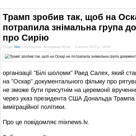
ГОЛОВНА
НОВИНИ
БЛОГИ
ДОСЬЄ
АНАЛІТИКА
ІНТЕРВ'Ю
СПОР
Трамп зробив так, щоб на Оск
потрапила знімальна група д
про Сирію
Розділ:
Кіно
Опублікував: Володимир Мула
3 лютого 2017 р., 18:59
організації "Білі шоломи" Раед Салех, який ст
на "Оскар" документального фільму про рятув
не зможе бути присутнім на церемонії вручення
через указ президента США Дональда Трампа
імміграційної політики.
Про це повідомляє mixnews.lv.