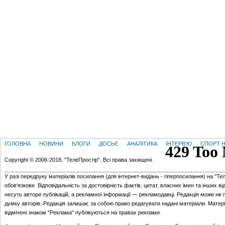
ГОЛОВНА
НОВИНИ
БЛОГИ
ДОСЬЄ
АНАЛІТИКА
ІНТЕРВ'Ю
СПОРТ Н
Copyright © 2006-2018, "ТелеПростір". Всі права захищені.
У разі передруку матеріалів посилання (для iнтернет-видань - гiперпосилання) на "Те
обов'язкове. Відповідальність за достовірність фактів, цитат, власних імен та інших в
несуть автори публікацій, а рекламної інформації — рекламодавці. Редакція може не 
думку авторів. Редакція залишає за собою право редагувати надані матеріали. Матер
відмічені знаком "Реклама" публікуються на правах реклами.