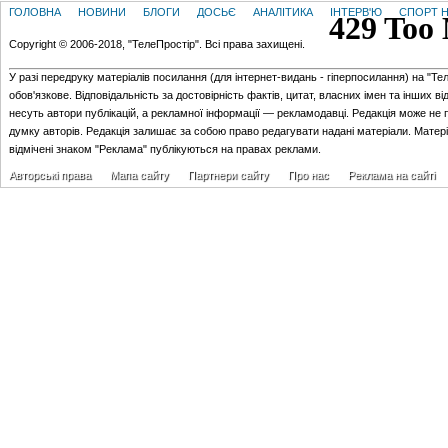
ГОЛОВНА
НОВИНИ
БЛОГИ
ДОСЬЄ
АНАЛІТИКА
ІНТЕРВ'Ю
СПОРТ Н
Copyright © 2006-2018, "ТелеПростір". Всі права захищені.
У разі передруку матеріалів посилання (для iнтернет-видань - гiперпосилання) на "Те
обов'язкове. Відповідальність за достовірність фактів, цитат, власних імен та інших в
несуть автори публікацій, а рекламної інформації — рекламодавці. Редакція може не 
думку авторів. Редакція залишає за собою право редагувати надані матеріали. Матер
відмічені знаком "Реклама" публікуються на правах реклами.
Авторські права
Мапа сайту
Партнери сайту
Про нас
Реклама на сайті