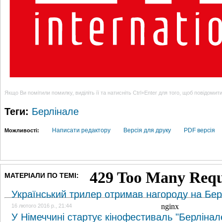
Якщо Ви помітили помилку, виділіть її та натисніть Ctrl+Enter для того, щоб повідомит
Теги:
Берлінале
Написати редактору
Версія для друку
PDF версія
Можливості:
МАТЕРІАЛИ ПО ТЕМІ:
Український трилер отримав нагороду на Бер
16 лютого 2016 р., 21:44
У Німеччині стартує кінофестиваль "Берлінал