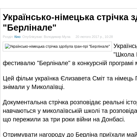
ГОЛОВНА
НОВИНИ
БЛОГИ
ДОСЬЄ
АНАЛІТИКА
ІНТЕРВ'Ю
СПОР
Українсько-німецька стрічка з
"Берлінале"
Розділ:
Кіно
Опублікував: Володимир Мула
20 лютого 2017 р., 10:28
Українсь
"Школа 
фестивалю "Берлінале" в конкурсній програмі м
Цей фільм українка Єлизавета Сміт та німець
знімали у Миколаївці.
Документальна стрічка розповідає реальні історії
навчаються у миколаївській школі та розповідаю
що пережили за три роки війни на Донбасі.
Отримувати нагороду до Берліна приїхали майж