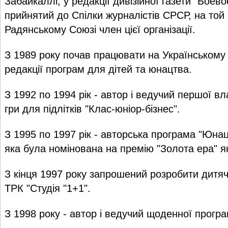
Забайкаллі, у редакції дивізійної газети "Боево
прийнятий до Спілки журналістів СРСР, на той
Радянському Союзі член цієї організації.
З 1989 року почав працювати на Українському 
редакції програм для дітей та юнацтва.
З 1992 по 1994 рік - автор і ведучий першої вл
гри для підлітків "Клас-юніор-бізнес".
З 1995 по 1997 рік - авторська програма "Юнац
яка була номінована на премію "Золота ера" я
З кінця 1997 року запрошений розробити дитя
ТРК "Студія "1+1".
З 1998 року - автор і ведучий щоденної програ