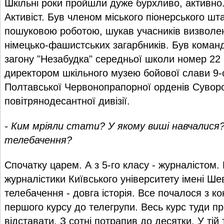
Шкільні роки пройшли дуже бурхливо, активно.
Активіст. Був членом міського піонерського шт
пошуковою роботою, шукав учасників визволе
німецько-фашистських загарбників. Був кома
загону "Незабудка" середньої школи номер 22 
директором шкільного музею бойової слави 9-о
Полтавської Червонопрапорної орденів Суворо
повітрянодесантної дивізії.
- Ким мріяли стати? У якому виші навчалися
телебачення?
Спочатку царем. А з 5-го класу - журналістом.
журналістики Київського університету імені Ше
телебачення - довга історія. Все почалося з ко
першого курсу до телегрупи. Весь курс туди пра
відставати. З сотні потрапив до десятки. У тій