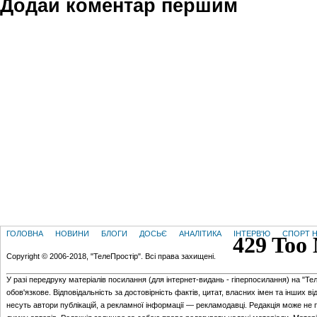
Додай коментар першим
ГОЛОВНА
НОВИНИ
БЛОГИ
ДОСЬЄ
АНАЛІТИКА
ІНТЕРВ'Ю
СПОРТ Н
Copyright © 2006-2018, "ТелеПростір". Всі права захищені.
У разі передруку матеріалів посилання (для iнтернет-видань - гiперпосилання) на "Те
обов'язкове. Відповідальність за достовірність фактів, цитат, власних імен та інших в
несуть автори публікацій, а рекламної інформації — рекламодавці. Редакція може не 