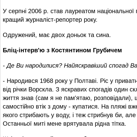
У серпні 2006 р. став лауреатом національної 
кращий журналіст-репортер року.
Одружений, має двох доньок та сина.
Бліц-інтерв'ю з Костянтином Грубичем
- Де Ви народилися? Найяскравіший спогад 
- Народився 1968 року у Полтаві. Ріс у приват
від річки Ворскла. З яскравих спогадів один с
життя знав (сам я не пам'ятаю, розповідали), 
самостійно втік з дому - купатися. На пляжі в
якого стрибають у воду, і теж стрибнув би, але
Останньої миті мене врятувала рідна тітка.