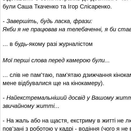
були Саша Ткаченко та Ігор Слісаренко.
- Завершіть, будь ласка, фрази:
Якби я не працював на телебаченні, я би став
... в будь-якому разі журналістом
Мої перші слова перед камерою були...
... слів не пам'таю, пам'ятаю дзижчання кінок
мене відбувалися ще на кінокамеру).
- Найекстремальніший досвід у Вашому житті
звичайному житті...
- На жаль або на щастя, екстриму в житті не 
пов'зані з роботою у кадрі - водіння (чого я не 