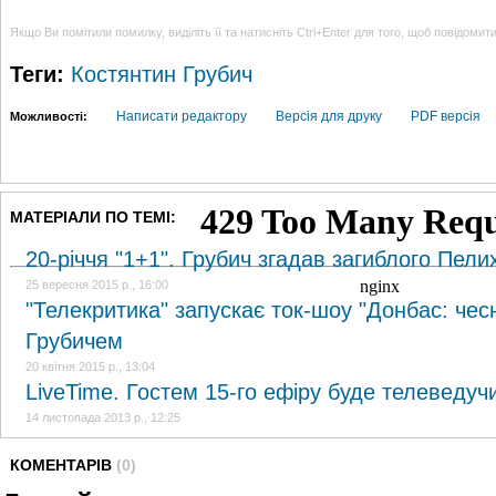
Якщо Ви помітили помилку, виділіть її та натисніть Ctrl+Enter для того, щоб повідомит
Теги:
Костянтин Грубич
Написати редактору
Версія для друку
PDF версія
Можливості:
МАТЕРІАЛИ ПО ТЕМІ:
20-річчя "1+1". Грубич згадав загиблого Пели
25 вересня 2015 р., 16:00
"Телекритика" запускає ток-шоу "Донбас: чес
Грубичем
20 квітня 2015 р., 13:04
LiveTime. Гостем 15-го ефіру буде телеведуч
14 листопада 2013 р., 12:25
КОМЕНТАРІВ
(0)