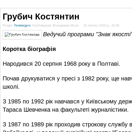
ГОЛОВНА
НОВИНИ
БЛОГИ
ДОСЬЄ
АНАЛІТИКА
ІНТЕРВ'Ю
СПОР
Грубич Костянтин
Розділ:
Телеведучі
Опублікував: Володимир Мула
16 лютого 2010 р., 22:56
Ведучий програми "Знак якості
Костянтин Грубич
Коротка біографія
Народився 20 серпня 1968 року в Полтаві.
Почав друкуватися у пресі з 1982 року, ще нав
школі.
З 1985 по 1992 рік навчався у Київському держ
Тараса Шевченка на факультеті журналістики.
З 1987 по 1989 рік проходив строкову службу в