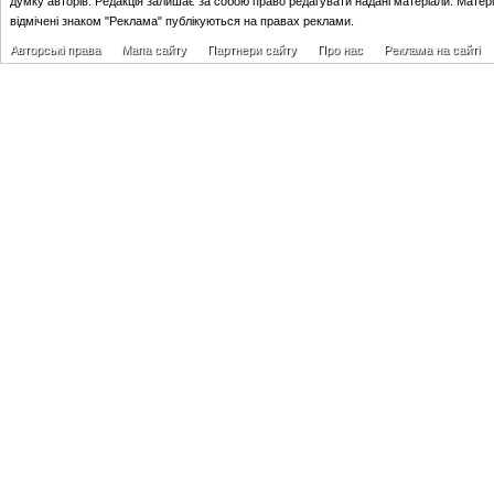
думку авторів. Редакція залишає за собою право редагувати надані матеріали. Матер
відмічені знаком "Реклама" публікуються на правах реклами.
Авторські права
Мапа сайту
Партнери сайту
Про нас
Реклама на сайті