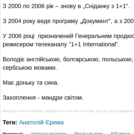
З 2000 по 2006 рік – знову в „Сніданку з 1+1”.
З 2004 року веде програму „Документ”, а з 2005
У 2006 році призначений Генеральним продю
режисером телеканалу "1+1 International".
Володіє англійською, болгарською, польською,
сербською мовами.
Має доньку та сина.
Захоплення - мандри світом.
Якщо Ви помітили помилку, виділіть її та натисніть Ctrl+Enter для того, щоб повідомит
Теги:
Анатолій Єрема
Написати редактору
Версія для друку
PDF версія
Можливості: