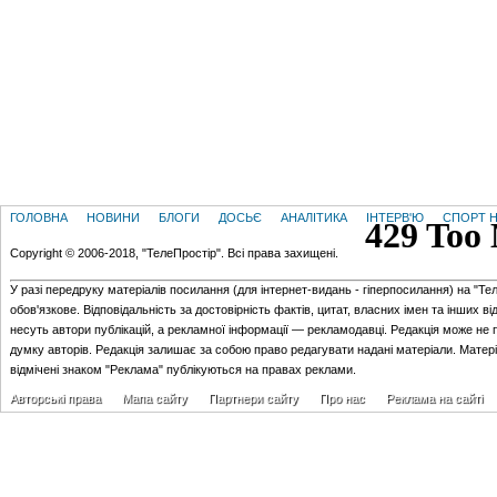
ГОЛОВНА
НОВИНИ
БЛОГИ
ДОСЬЄ
АНАЛІТИКА
ІНТЕРВ'Ю
СПОРТ Н
Copyright © 2006-2018, "ТелеПростір". Всі права захищені.
У разі передруку матеріалів посилання (для iнтернет-видань - гiперпосилання) на "Те
обов'язкове. Відповідальність за достовірність фактів, цитат, власних імен та інших в
несуть автори публікацій, а рекламної інформації — рекламодавці. Редакція може не 
думку авторів. Редакція залишає за собою право редагувати надані матеріали. Матер
відмічені знаком "Реклама" публікуються на правах реклами.
Авторські права
Мапа сайту
Партнери сайту
Про нас
Реклама на сайті