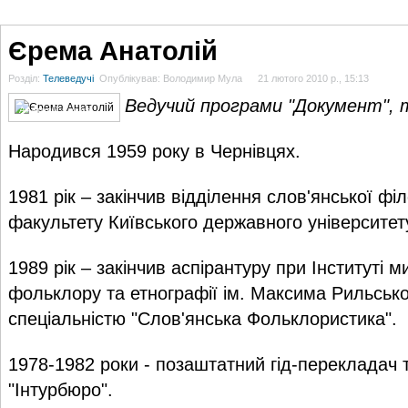
ГОЛОВНА
НОВИНИ
БЛОГИ
ДОСЬЄ
АНАЛІТИКА
ІНТЕРВ'Ю
СПОР
Єрема Анатолій
Розділ:
Телеведучі
Опублікував: Володимир Мула
21 лютого 2010 р., 15:13
Ведучий програми "Документ", 
Анатолій Єрема
Народився 1959 року в Чернівцях.
1981 рік – закінчив відділення слов'янської філ
факультету Київського державного університет
1989 рік – закінчив аспірантуру при Інституті 
фольклору та етнографії ім. Максима Рильсько
спеціальністю "Слов'янська Фольклористика".
1978-1982 роки - позаштатний гід-перекладач 
"Інтурбюро".