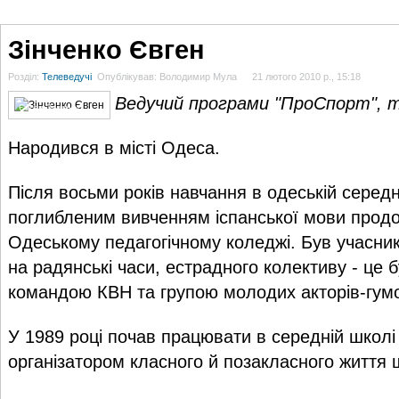
ГОЛОВНА
НОВИНИ
БЛОГИ
ДОСЬЄ
АНАЛІТИКА
ІНТЕРВ'Ю
СПОР
Зінченко Євген
Розділ:
Телеведучі
Опублікував: Володимир Мула
21 лютого 2010 р., 15:18
Ведучий програми "ПроСпорт", 
Євген Зінченко
Народився в місті Одеса.
Після восьми років навчання в одеській серед
поглибленим вивченням іспанської мови прод
Одеському педагогічному коледжі. Був учасни
на радянські часи, естрадного колективу - це 
командою КВН та групою молодих акторів-гумо
У 1989 році почав працювати в середній школ
організатором класного й позакласного життя 