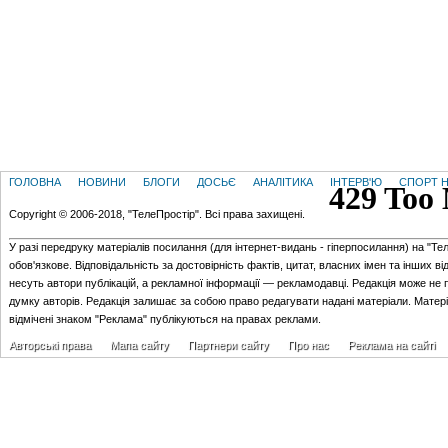
ГОЛОВНА
НОВИНИ
БЛОГИ
ДОСЬЄ
АНАЛІТИКА
ІНТЕРВ'Ю
СПОРТ Н
Copyright © 2006-2018, "ТелеПростір". Всі права захищені.
У разі передруку матеріалів посилання (для iнтернет-видань - гiперпосилання) на "Те
обов'язкове. Відповідальність за достовірність фактів, цитат, власних імен та інших в
несуть автори публікацій, а рекламної інформації — рекламодавці. Редакція може не 
думку авторів. Редакція залишає за собою право редагувати надані матеріали. Матер
відмічені знаком "Реклама" публікуються на правах реклами.
Авторські права
Мапа сайту
Партнери сайту
Про нас
Реклама на сайті