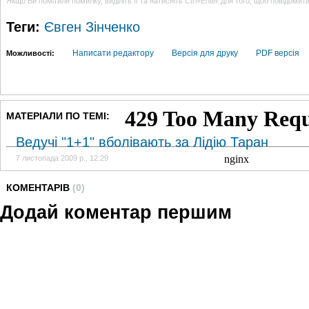
Якщо Ви помітили помилку, виділіть її та натисніть Ctrl+Enter для того, щоб повідомит
Теги:
Євген Зінченко
Написати редактору
Версія для друку
PDF версія
Можливості:
МАТЕРІАЛИ ПО ТЕМІ:
Ведучі "1+1" вболівають за Лідію Таран
7 листопада 2009 р., 12:29
КОМЕНТАРІВ
(0)
Додай коментар першим