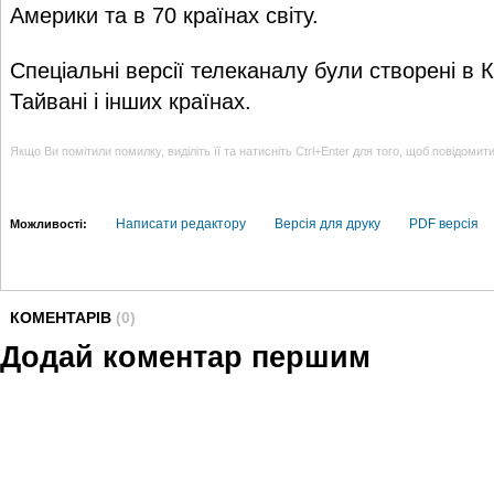
Америки та в 70 країнах світу.
Спеціальні версії телеканалу були створені в Ка
Тайвані і інших країнах.
Якщо Ви помітили помилку, виділіть її та натисніть Ctrl+Enter для того, щоб повідомит
Написати редактору
Версія для друку
PDF версія
Можливості:
КОМЕНТАРІВ
(0)
Додай коментар першим