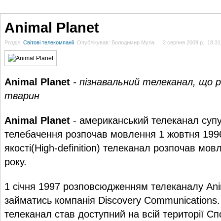
ГОЛОВНА
НОВИНИ
БЛОГИ
ДОСЬЄ
АНАЛІТИКА
ІНТЕРВ'Ю
СПОР
Animal Planet
Розділ:
Світові телекомпанії
Опублікував: Володимир Мула
2 серпня 2009 р., 18:31
Animal Planet
- пізнавальний телеканал, що р
тварин
Animal Planet
- aмериканський телеканал супу
телебачення розпочав мовлення 1 жовтня 1996
якості(High-definition) телеканал розпочав мо
року.
1 січня 1997 розповсюдженням телеканалу Ani
займатись компанія Discovery Communications
телеканал став доступний на всій території С