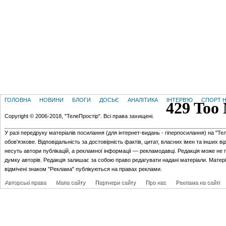
ГОЛОВНА
НОВИНИ
БЛОГИ
ДОСЬЄ
АНАЛІТИКА
ІНТЕРВ'Ю
СПОРТ Н
Copyright © 2006-2018, "ТелеПростір". Всі права захищені.
У разі передруку матеріалів посилання (для iнтернет-видань - гiперпосилання) на "Те
обов'язкове. Відповідальність за достовірність фактів, цитат, власних імен та інших в
несуть автори публікацій, а рекламної інформації — рекламодавці. Редакція може не 
думку авторів. Редакція залишає за собою право редагувати надані матеріали. Матер
відмічені знаком "Реклама" публікуються на правах реклами.
Авторські права
Мапа сайту
Партнери сайту
Про нас
Реклама на сайті