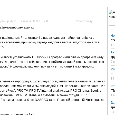
АНАЛІТИКА
ІНТЕРВ'Ю
СПОРТ НА ТБ
КІНО
МУЛЬТИМЕДІА
СУПУТНИКО
лодимир Мула
1 липня 2009 р., 17:00
Розмір тексту:
раїномовний телеканал
Но
як національний телеканал і є наразі одним з найпопулярніших в
"Є
ів населення, при цьому середньодобова частка аудиторії каналу в
12
,2%.
Ан
тр
м якості українського ТБ. Якісний і професійний рівень програм каналу
5 
у глядачів (про що свідчать високі рейтинги), але й схвальною оцінкою
масової інформації, численні призи на вітчизняних і міжнародних
Му
го
14
 телемовна корпорація, що володіє провідними телеканалами в 6 країнах
Ін
 населенням майже 90 мільйонів людей. СМЕ належать канали Nova TV в
"П
ort в Чехії, PRO TV, PRO TV International, Acasa, PRO Cinema, Sport.ro
1 
Словаччині, POP TV і Kanal A в Словенії, а також “Студія 1+1”, 1+1
ції СМЕ котируються на біржі NASDAQ та на Празькій фондовій біржі (індекс
Да
вр
24 
игналу телеканалу 1+1