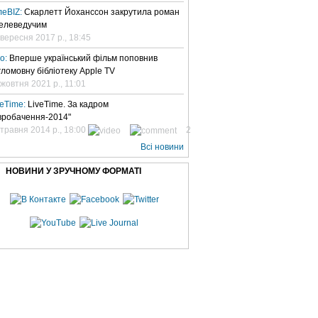
леBIZ:
Скарлетт Йоханссон закрутила роман
телеведучим
 вересня 2017 р., 18:45
но:
Вперше український фільм поповнив
гломовну бібліотеку Apple TV
 жовтня 2021 р., 11:01
veTime:
LiveTime. За кадром
вробачення-2014"
 травня 2014 р., 18:00
2
Всі новини
НОВИНИ У ЗРУЧНОМУ ФОРМАТІ