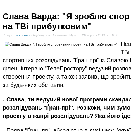
ГОЛОВНА
НОВИНИ
БЛОГИ
ДОСЬЄ
АНАЛІТИКА
ІНТЕРВ'Ю
СПОР
Слава Варда: "Я зроблю спор
на ТВі прибутковим"
Розділ:
Ексклюзив
Опублікував: Володимир Мула
20 червня 2013 р., 10:50
Нещ
ТВі
спортивних розслідувань "Ґран-прі" із Славою
флеш-інтерв'ю
"ТелеПростору"
ведучий розпові
створення проекту, а також заявив, що зроби
за будь-яких обставин.
- Слава, ти ведучий нової програми сканд
розслідувань "Ґран-прі". Розкажи, чим зум
проекту в жанрі розслідувань? Яка його ід
- Поява "Ґран-прі" абсолютно в дусі часу. Укра