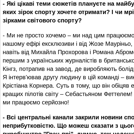
- Які цікаві теми сюжетів плануєте на майб
яких зірок спорту хочете отримати? І чи мрі
зірками світового спорту?
- Ми не просто хочемо – ми над цим працюємо
нашому ефірі ексклюзиви і від Жозе Мауріньо, і
навіть від Михайла Прохорова і Романа Абромо
першим з українських журналістів в британськ
Кінгз, потрапив на завод, де виробляють болід
Я інтерв'ював другу людину в цій команді – в
Крістіана Корнера. Суть в тому, що він обіцяв
кращих пілотів світу – Себастьяном Феттелем!
ми працюємо серйозно!
- Всі центральні канали закрили новини сп
неприбутковістю. Що можеш сказати з цьог
виробництво "Гран-прі", думаю, теж недеше