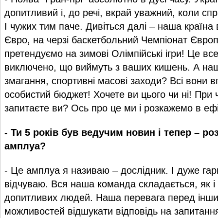
допитливий і, до речі, вкрай уважний, коли сп
І чужих тим паче. Дивіться далі – наша країн
Євро, на черзі баскетбольний Чемпіонат Європ
претендуємо на зимові Олімпійські ігри! Це все 
виключено, що виймуть з ваших кишень. А наші
змагання, спортивні масові заходи? Всі вони 
особистий бюджет! Хочете ви цього чи ні! При ч
запитаєте ви? Ось про це ми і розкажемо в ефі
- Ти 5 років був ведучим новин і тепер – ро
амплуа?
- Це амплуа я називаю – дослідник. І дуже га
відчуваю. Вся наша команда складається, як і 
допитливих людей. Наша перевага перед іншим
можливостей відшукати відповідь на запитання 