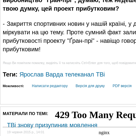
твою думку, цей проект прибутковим?
- Закриття спортивних новин у нашій країні, у 
міркувати на цю тему. Проте сумний факт зал
прибутковості проекту "Ґран-прі" - навіщо гово
прибутковим!
Якщо Ви помітили помилку, виділіть її та натисніть Ctrl+Enter для того, щоб повідомит
Теги:
Ярослав Варда
телеканал ТВі
Написати редактору
Версія для друку
PDF версія
Можливості:
МАТЕРІАЛИ ПО ТЕМІ:
ТВі знову призупинив мовлення
19 червня 2015 р., 14:01