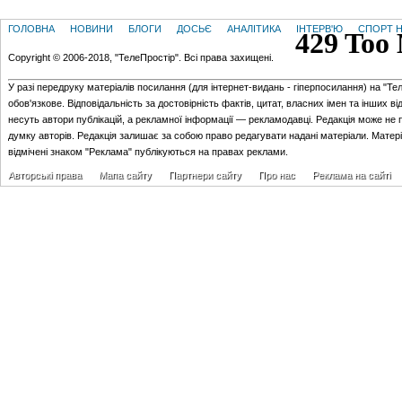
ГОЛОВНА
НОВИНИ
БЛОГИ
ДОСЬЄ
АНАЛІТИКА
ІНТЕРВ'Ю
СПОРТ Н
Copyright © 2006-2018, "ТелеПростір". Всі права захищені.
У разі передруку матеріалів посилання (для iнтернет-видань - гiперпосилання) на "Те
обов'язкове. Відповідальність за достовірність фактів, цитат, власних імен та інших в
несуть автори публікацій, а рекламної інформації — рекламодавці. Редакція може не 
думку авторів. Редакція залишає за собою право редагувати надані матеріали. Матер
відмічені знаком "Реклама" публікуються на правах реклами.
Авторські права
Мапа сайту
Партнери сайту
Про нас
Реклама на сайті