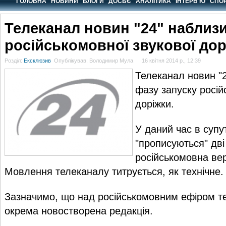
ГОЛОВНА
НОВИНИ
БЛОГИ
ДОСЬЄ
АНАЛІТИКА
ІНТЕРВ'Ю
СПОР
Телеканал новин "24" наблизи
російськомовної звукової до
Розділ:
Ексклюзив
Опублікував: Володимир Мула
16 квітня 2014 р., 12:39
Телеканал новин "
фазу запуску росій
доріжки.
У даний час в суп
"прописуються" дві
російськомовна вер
Мовлення телеканалу титрується, як технічне.
Зазначимо, що над російськомовним ефіром т
окрема новостворена редакція.