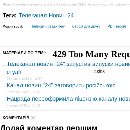
Якщо Ви помітили помилку, виділіть її та натисніть Ctrl+Enter для того, щоб повідомит
Теги:
Телеканал Новин 24
Написати редактору
Версія для друку
PDF версія
Можливості:
МАТЕРІАЛИ ПО ТЕМІ:
Телеканал новин "24" запустив випуски новин 
студії
21 травня 2014 р., 16:37
Канал новин "24" заговорить російською
2 квітня 2014 р., 13:33
Нацрада переоформила ліцензію каналу нови
6 грудня 2012 р., 14:34
КОМЕНТАРІВ
(0)
Додай коментар першим