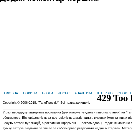
ГОЛОВНА
НОВИНИ
БЛОГИ
ДОСЬЄ
АНАЛІТИКА
ІНТЕРВ'Ю
СПОРТ Н
Copyright © 2006-2018, "ТелеПростір". Всі права захищені.
У разі передруку матеріалів посилання (для iнтернет-видань - гiперпосилання) на "Те
обов'язкове. Відповідальність за достовірність фактів, цитат, власних імен та інших в
несуть автори публікацій, а рекламної інформації — рекламодавці. Редакція може не 
думку авторів. Редакція залишає за собою право редагувати надані матеріали. Матер