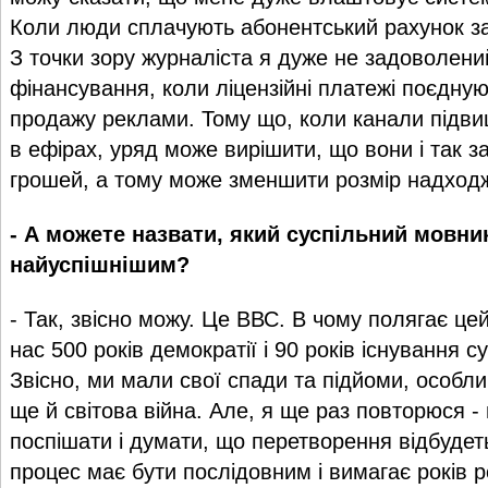
Коли люди сплачують абонентський рахунок за
З точки зору журналіста я дуже не задоволен
фінансування, коли ліцензійні платежі поєдную
продажу реклами. Тому що, коли канали підви
в ефірах, уряд може вирішити, що вони і так 
грошей, а тому може зменшити розмір надход
- А можете назвати, який суспільний мовник
найуспішнішим?
- Так, звісно можу. Це ВВС. В чому полягає це
нас 500 років демократії і 90 років існування 
Звісно, ми мали свої спади та підйоми, особлив
ще й світова війна. Але, я ще раз повторюся -
поспішати і думати, що перетворення відбуде
процес має бути послідовним і вимагає років р