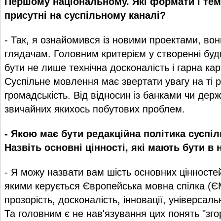
Першому національному. Які формати і те
присутні на суспільному каналі?
- Так, я ознайомився із новими проектами, вони 
глядачам. Головним критерієм у створенні буд
бути не лише технічна досконалість і гарна карт
Суспільне мовлення має звертати увагу на ті р
громадськість. Від відносин із банками чи дер
звичайних якихось побутових проблем.
- Якою має бути редакційна політика суспі
Назвіть основні цінності, які мають бути в 
- Я можу назвати вам шість основних цінностей
якими керується Європейська мовна спілка (ЄМ
прозорість, досконалість, інновації, універсальн
Та головним є не нав'язування цих понять "зго