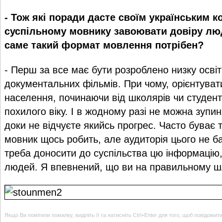
- Тож які поради дасте своїм українським к
суспільному мовнику завоювати довіру люд
саме такий формат мовлення потрібен?
- Перш за все має бути розроблено низку освіт
документальних фільмів. При чому, орієнтувати
населення, починаючи від школярів чи студент
похилого віку. І в жодному разі не можна зупин
доки не відчуєте якийсь прогрес. Часто буває 
мовник щось робить, але аудиторія цього не бач
треба доносити до суспільства цю інформацію
людей. Я впевнений, що ви на правильному ш
Якщо Ви помітили помилку, виділіть її та натисніть Ctrl+Enter для того, щоб повідомит