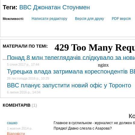
Теги:
BBC
Джонатан Стоунмен
Написати редактору
Версія для друку
PDF версія
Можливості:
МАТЕРІАЛИ ПО ТЕМІ:
Понад 8 млн телеглядачів слідкувало за но
5 січня 2017 р., 17:44
Турецька влада затримала кореспондентів B
28 листопада 2016 р., 10:25
BBC планує запустити новий офіс у Торонто
6 липня 2016 р., 14:04
КОМЕНТАРІВ
(1)
Ко
сашко
Главное в суспильном - журналист не должен б
Прядко! Давно слезла с Азарова?
1 жовтня 2014 р.
Відповісти