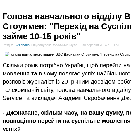
ГОЛОВНА
НОВИНИ
БЛОГИ
ДОСЬЄ
АНАЛІТИКА
ІНТЕРВ'Ю
СПОР
Голова навчального відділу 
Стоунмен: "Перехід на Суспіл
займе 10-15 років"
Розділ:
Ексклюзив
Опублікував: Володимир Мула
30 вересня 2014 р., 11:51
Скільки років потрібно Україні, щоб перейти н
мовлення та в чому полягає успіх найбільшог
розповів журналіст із 20–річним досвідом робот
телекомпаній світу, голова навчального відді
Service та викладач Академії Євробачення Дж
- Джонатане, скільки часу, на вашу думку, 
повноцінно перейти на суспільне мовлення
успіх?