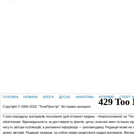
ГОЛОВНА
НОВИНИ
БЛОГИ
ДОСЬЄ
АНАЛІТИКА
ІНТЕРВ'Ю
СПОРТ Н
Copyright © 2006-2018, "ТелеПростір". Всі права захищені.
У разі передруку матеріалів посилання (для iнтернет-видань - гiперпосилання) на "Те
обов'язкове. Відповідальність за достовірність фактів, цитат, власних імен та інших в
несуть автори публікацій, а рекламної інформації — рекламодавці. Редакція може не 
думку авторів. Редакція залишає за собою право редагувати надані матеріали. Матер