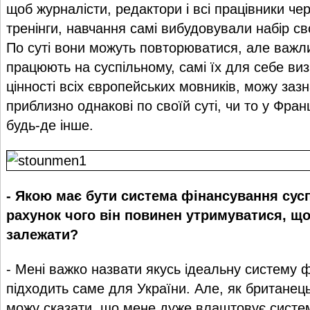
щоб журналісти, редактори і всі працівники че
тренінги, навчання самі вибудовували набір сво
По суті вони можуть повторюватися, але важл
працюють на суспільному, самі їх для себе в
цінності всіх європейських мовників, можу заз
приблизно однакові по своїй суті, чи то у Франці
будь-де інше.
- Якою має бути система фінансування сус
рахунок чого він повинен утримуватися, щоб
залежати?
- Мені важко назвати якусь ідеальну систему 
підходить саме для України. Але, як британець
можу сказати, що мене дуже влаштовує систем