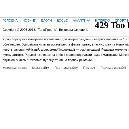
ГОЛОВНА
НОВИНИ
БЛОГИ
ДОСЬЄ
АНАЛІТИКА
ІНТЕРВ'Ю
СПОРТ Н
Copyright © 2006-2018, "ТелеПростір". Всі права захищені.
У разі передруку матеріалів посилання (для iнтернет-видань - гiперпосилання) на "Те
обов'язкове. Відповідальність за достовірність фактів, цитат, власних імен та інших в
несуть автори публікацій, а рекламної інформації — рекламодавці. Редакція може не 
думку авторів. Редакція залишає за собою право редагувати надані матеріали. Матер
відмічені знаком "Реклама" публікуються на правах реклами.
Авторські права
Мапа сайту
Партнери сайту
Про нас
Реклама на сайті