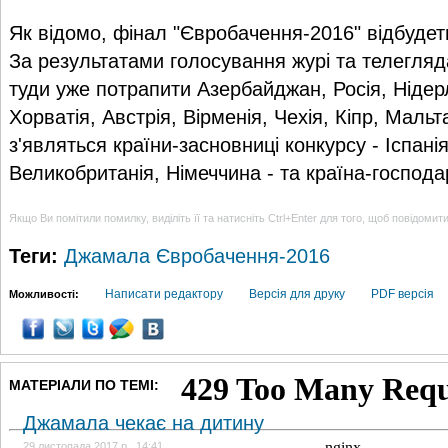
Як відомо, фінал "Євробачення-2016" відбудеть
За результатами голосування журі та телегляд
туди уже потрапити Азербайджан, Росія, Ніде
Хорватія, Австрія, Вірменія, Чехія, Кіпр, Мальт
з'являться країни-засновниці конкурсу - Іспанія
Великобританія, Німеччина - та країна-господа
Якщо Ви помітили помилку, виділіть її та натисніть Ctrl+Enter для того, щоб повідомит
Теги:
Джамала
Євробачення-2016
Написати редактору
Версія для друку
PDF версія
Можливості:
МАТЕРІАЛИ ПО ТЕМІ:
Джамала чекає на дитину
29 листопада 2017 р., 14:41