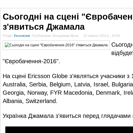
ГОЛОВНА
НОВИНИ
БЛОГИ
ДОСЬЄ
АНАЛІТИКА
ІНТЕРВ'Ю
СПОР
Сьогодні на сцені "Євробачен
з'явиться Джамала
Розділ:
Ексклюзив
Опублікував: Володимир Мула
12 травня 2016 р., 16:04
Сьогодн
відбуде
"Євробачення-2016".
На сцені Ericsson Globe з'являться учасники з 1
Australia, Serbia, Belgium, Latvia, Israel, Bulgari
Georgia, Norway, FYR Macedonia, Denmark, Irela
Albania, Switzerland.
Українка Джамала з'явиться перед глядачами 