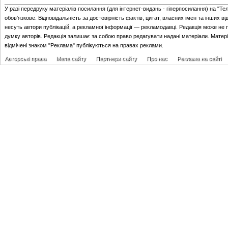
У разі передруку матеріалів посилання (для iнтернет-видань - гiперпосилання) на "Те
обов'язкове. Відповідальність за достовірність фактів, цитат, власних імен та інших в
несуть автори публікацій, а рекламної інформації — рекламодавці. Редакція може не 
думку авторів. Редакція залишає за собою право редагувати надані матеріали. Матер
відмічені знаком "Реклама" публікуються на правах реклами.
Авторські права
Мапа сайту
Партнери сайту
Про нас
Реклама на сайті