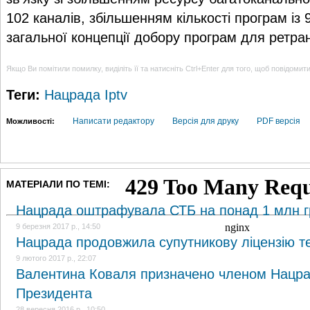
102 каналів, збільшенням кількості програм із 
загальної концепції добору програм для ретран
Якщо Ви помітили помилку, виділіть її та натисніть Ctrl+Enter для того, щоб повідомит
Теги:
Нацрада
Iptv
Написати редактору
Версія для друку
PDF версія
Можливості:
МАТЕРІАЛИ ПО ТЕМІ:
Нацрада оштрафувала СТБ на понад 1 млн г
9 березня 2017 р., 14:50
Нацрада продовжила супутникову ліцензію 
9 лютого 2017 р., 22:07
Валентина Коваля призначено членом Нацра
Президента
28 вересня 2016 р., 10:50