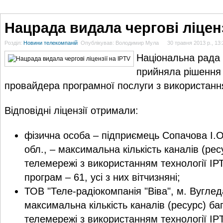
ГОЛОВНА
НОВИНИ
БЛОГИ
ДОСЬЄ
АНАЛІТИКА
ІНТЕРВ'Ю
СПОР
Нацрада видала чергові ліценз
Розділ:
Новини телекомпаній
Опублікував: Володимир Мула
30 травня 2013 р., 13:
Національна рада 
прийняла рішення 
провайдера програмної послуги з використання
Відповідні ліцензії отримали:
фізична особа – підприємець Сопачова І.
обл., – максимальна кількість каналів (ре
телемережі з використанням технології ІРТV
програм – 61, усі з них вітчизняні;
ТОВ "Теле-радіокомпанія "Віва", м. Вуглед
максимальна кількість каналів (ресурс) ба
телемережі з використанням технології IP