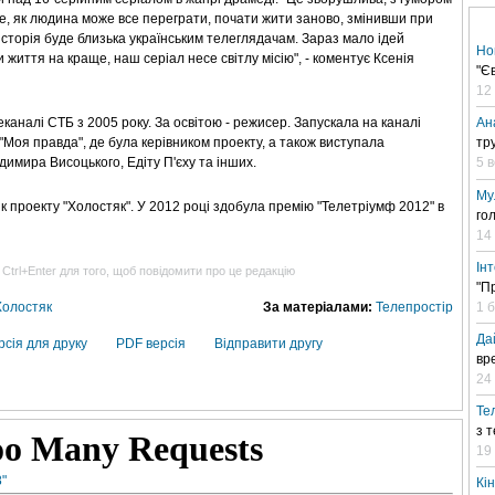
те, як людина може все переграти, почати жити заново, змінивши при
історія буде близька українським телеглядачам. Зараз мало ідей
Но
и життя на краще, наш серіал несе світлу місію", - коментує Ксенія
"Є
12
аналі СТБ з 2005 року. За освітою - режисер. Запускала на каналі
Ан
, "Моя правда", де була керівником проекту, а також виступала
тр
имира Висоцького, Едіту П'єху та інших.
5 
Му
ик проекту "Холостяк". У 2012 році здобула премію "Телетріумф 2012" в
го
14
Ін
 Ctrl+Enter для того, щоб повідомити про це редакцію
"П
1 
Холостяк
За матеріалами:
Телепростір
Да
рсія для друку
PDF версія
Відправити другу
вр
24 
Те
з 
19
"
Кі