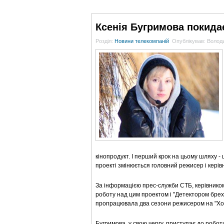
ГОЛОВНА
НОВИНИ
БЛОГИ
ДОСЬЄ
Ксенія Бугримова покида
Розділ:
Новини телекомпаній
Опублікував: Воло
кінопродукт. І перший крок на цьому шляху -
проекті змінюється головний режисер і керівн
За інформацією прес-служби СТБ, керівнико
роботу над цим проектом і "Детектором бре
пропрацювала два сезони режисером на "Хо
Бугримова, у свою чергу, приступає до робот