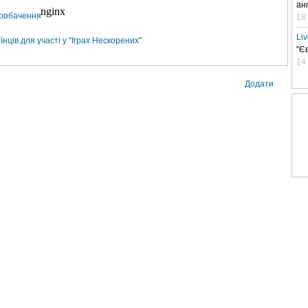
ан
вробачення
18
Li
ців для участі у "Іграх Нескорених"
"Є
14
Додати