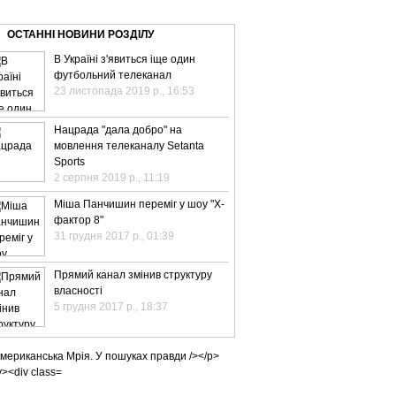
ВЕ ТБ
ТЕЛЕBIZ
ТЕЛЕLIVE
КОНТАКТИ
ОСТАННІ НОВИНИ РОЗДІЛУ
В Україні з'явиться іще один
футбольний телеканал
23 листопада 2019 р., 16:53
Нацрада "дала добро" на
мовлення телеканалу Setanta
Sports
2 серпня 2019 р., 11:19
Міша Панчишин переміг у шоу "Х-
фактор 8"
31 грудня 2017 р., 01:39
Прямий канал змінив структуру
власності
5 грудня 2017 р., 18:37