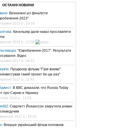
ОСТАННІ НОВИНИ
вини:
Визначені усі фіналісти
вробачення-2023"
 травня 2023 р., 10:16
алітика:
Кисельову дали наказ прославляти
упи
вересня 2014 р., 12:38
льтимедіа:
"Євробачення-2017". Результати
лосування. Відео
 травня 2017 р., 04:41
терв'ю:
Продюсер фільму "Гіркі жнива":
роінвестував такий проект би ще раз"
березня 2017 р., 11:45
йджест:
В BBC доказали, что Russia Today
ет про Сирию и Украину
січня 2016 р., 12:03
леBIZ:
Скарлетт Йоханссон закрутила роман
телеведучим
 вересня 2017 р., 18:45
но:
Вперше український фільм поповнив