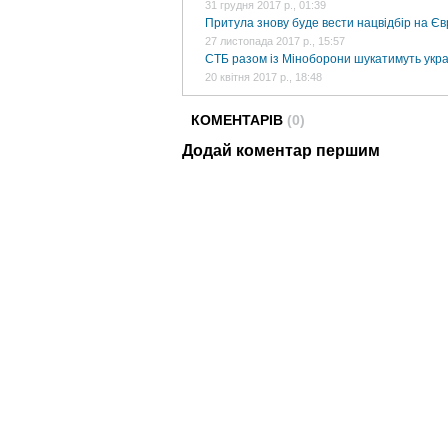
31 грудня 2017 р., 01:39
Притула знову буде вести нацвідбір на Є
27 листопада 2017 р., 15:57
СТБ разом із Міноборони шукатимуть україн
20 квітня 2017 р., 18:48
КОМЕНТАРІВ
(0)
Додай коментар першим