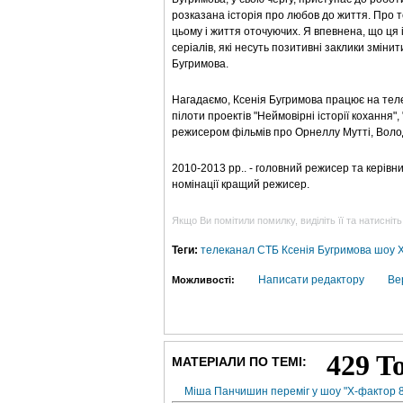
розказана історія про любов до життя. Про 
цьому і життя оточуючих. Я впевнена, що ця 
серіалів, які несуть позитивні заклики змінит
Бугримова.
Нагадаємо, Ксенія Бугримова працює на телек
пілоти проектів "Неймовірні історії кохання"
режисером фільмів про Орнеллу Мутті, Волод
2010-2013 рр.. - головний режисер та керівн
номінації кращий режисер.
Якщо Ви помітили помилку, виділіть її та натисніть
Теги:
телеканал СТБ
Ксенія Бугримова
шоу 
Написати редактору
Ве
Можливості:
МАТЕРІАЛИ ПО ТЕМІ:
Міша Панчишин переміг у шоу "Х-фактор 8