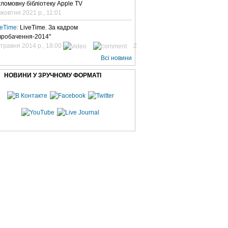
гломовну бібліотеку Apple TV
 жовтня 2021 р., 11:01
veTime:
LiveTime. За кадром
вробачення-2014"
 травня 2014 р., 18:00
2
Всі новини
НОВИНИ У ЗРУЧНОМУ ФОРМАТІ