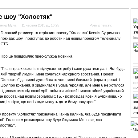
АНАЛІТИКА
ІНТЕРВ'Ю
СПОРТ НА ТБ
КІНО
МУЛЬТИМЕДІА
СУПУТНИКО
є шоу "Холостяк"
димир Мула
11 червня 2013 р., 16:25
Розмір тексту:
Головний режисер та керівник проекту "Холостяк" Ксенія Бугримова
покидає шоу і приступає до роботи над новим проектом телеканалу
СТБ.
Про це повідомляє прес-служба мовника.
"Після трьох сезонів я відчуваю потребу і сили рухатися далі. Як і будь-
якій творчій людині, мені хочеться кар'єрного зростання. Проект
"Холостяк" дав мені дуже багато чого, мені близький формат реаліті-
шоу про кохання, я зріднилася з усіма героями, але мені б не хотілося
відмовлятися від своєї мрії - знімати якісний і масштабний український
 це робота над новим серіалом СТБ, - розповідає Ксенія Бугримова. - У
ик, і я вірю, що нові люди можуть дати йому нову кров".
м проекту "Холостяк" призначена Ганна Калина, яка буде поєднувати
хні". Головним режисером шоу буде Людмила Мельник, яка
лостяку".
и над 16-серійним серіалом в жанрі драмеді. "Це зворушлива, з гумором