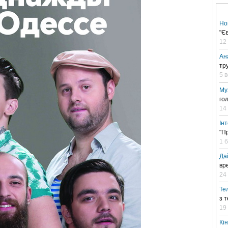
Но
"Є
12
Ан
тр
5 
Му
го
14
Ін
"П
1 
Да
вр
24 
Те
з 
19
Кі