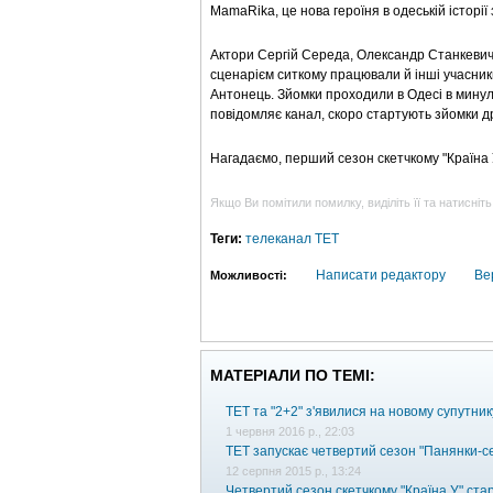
MamaRika, це нова героїня в одеській історії 
Актори Сергій Середа, Олександр Станкевич,
сценарієм ситкому працювали й інші учасник
Антонець. Зйомки проходили в Одесі в минуло
повідомляє канал, скоро стартують зйомки др
Нагадаємо, перший сезон скетчкому "Країна 
Якщо Ви помітили помилку, виділіть її та натисніть
Теги:
телеканал ТЕТ
Написати редактору
Ве
Можливості:
МАТЕРІАЛИ ПО ТЕМІ:
ТЕТ та "2+2" з'явилися на новому супутник
1 червня 2016 р., 22:03
ТЕТ запускає четвертий сезон "Панянки-с
12 серпня 2015 р., 13:24
Четвертий сезон скетчкому "Країна У" стар