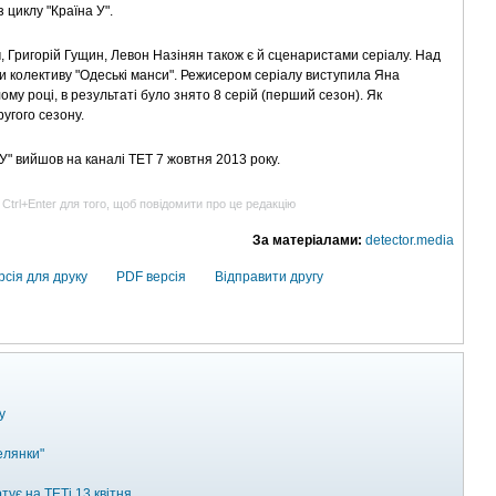
з циклу "Країна У".
 Григорій Гущин, Левон Назінян також є й сценаристами серіалу. Над
и колективу "Одеські манси". Режисером серіалу виступила Яна
му році, в результаті було знято 8 серій (перший сезон). Як
угого сезону.
У" вийшов на каналі ТЕТ 7 жовтня 2013 року.
 Ctrl+Enter для того, щоб повідомити про це редакцію
За матеріалами:
detector.media
рсія для друку
PDF версія
Відправити другу
у
елянки"
тує на ТЕТі 13 квітня