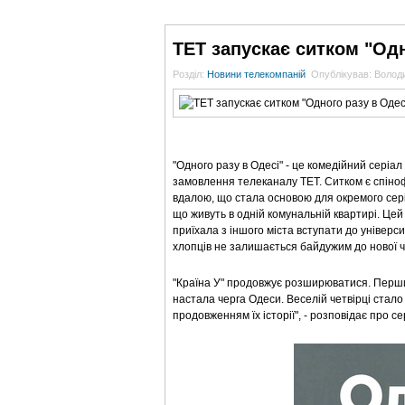
ГОЛОВНА
НОВИНИ
БЛОГИ
ДОСЬЄ
ТЕТ запускає ситком "Одн
Розділ:
Новини телекомпаній
Опублікував: Воло
"Одного разу в Одесі" - це комедійний серіал 
замовлення телеканалу ТЕТ. Ситком є спіноф
вдалою, що стала основою для окремого серіал
що живуть в одній комунальній квартирі. Цей
приїхала з іншого міста вступати до універси
хлопців не залишається байдужим до нової чу
"Країна У" продовжує розширюватися. Першим
настала черга Одеси. Веселій четвірці стало 
продовженням їх історії", - розповідає про 