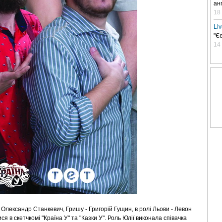
ан
18
Li
"Є
14
 Олександр Станкевич, Гришу - Григорій Гущин, в ролі Льови - Левон
 в скетчкомі "Країна У" та "Казки У". Роль Юлії виконала співачка