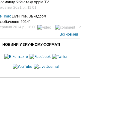
гломовну бібліотеку Apple TV
 жовтня 2021 р., 11:01
veTime:
LiveTime. За кадром
вробачення-2014"
 травня 2014 р., 18:00
2
Всі новини
НОВИНИ У ЗРУЧНОМУ ФОРМАТІ