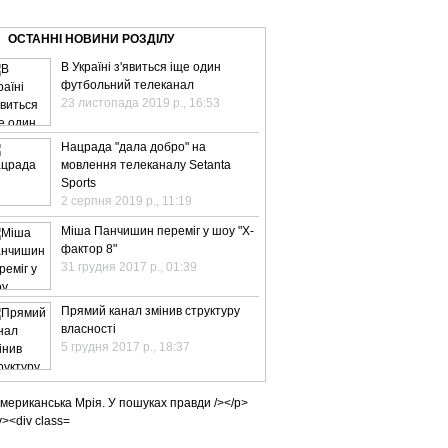
ВЕ ТБ
ТЕЛЕBIZ
ТЕЛЕLIVE
КОНТАКТИ
ОСТАННІ НОВИНИ РОЗДІЛУ
В Україні з'явиться іще один
футбольний телеканал
23 листопада 2019 р., 16:53
Нацрада "дала добро" на
мовлення телеканалу Setanta
Sports
2 серпня 2019 р., 11:19
Міша Панчишин переміг у шоу "Х-
фактор 8"
31 грудня 2017 р., 01:39
Прямий канал змінив структуру
власності
5 грудня 2017 р., 18:37