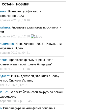
ОСТАННІ НОВИНИ
вини:
Визначені усі фіналісти
вробачення-2023"
 травня 2023 р., 10:16
алітика:
Кисельову дали наказ прославляти
упи
вересня 2014 р., 12:38
льтимедіа:
"Євробачення-2017". Результати
лосування. Відео
 травня 2017 р., 04:41
терв'ю:
Продюсер фільму "Гіркі жнива":
роінвестував такий проект би ще раз"
березня 2017 р., 11:45
йджест:
В BBC доказали, что Russia Today
ет про Сирию и Украину
січня 2016 р., 12:03
леBIZ:
Скарлетт Йоханссон закрутила роман
телеведучим
 вересня 2017 р., 18:45
но:
Вперше український фільм поповнив