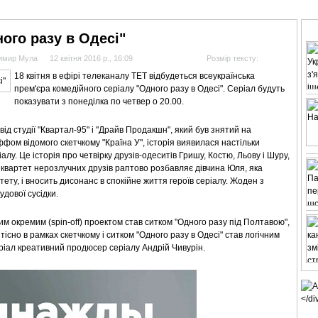
АНАЛІТИКА
ІНТЕРВ'Ю
СПОРТ НА ТБ
КІНО
МУЛЬТИМЕДІА
СУПУТНИКО
ого разу в Одесі"
димир Мула
12 квітня 2016 р., 16:09
Розмір тексту:
18 квітня в ефірі телеканалу ТЕТ відбудеться всеукраїнська
прем'єра комедійного серіалу "Одного разу в Одесі". Серіал будуть
показувати з понеділка по четвер о 20.00.
від студії "Квартал-95" і "Драйв Продакшн", який був знятий на
фом відомого скетчкому "Країна У", історія виявилася настільки
у. Це історія про четвірку друзів-одеситів Гришу, Костю, Льову і Шуру,
 квартет нерозлучних друзів раптово розбавляє дівчина Юля, яка
тету, і вносить дисонанс в спокійне життя героїв серіалу. Жоден з
дової сусідки.
 окремим (spin-off) проектом став ситком "Одного разу під Полтавою",
тісно в рамках скетчкому і ситком "Одного разу в Одесі" став логічним
серіал креативний продюсер серіалу Андрій Чивурін.