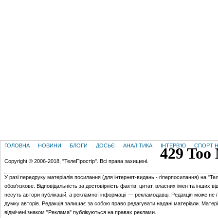
ГОЛОВНА
НОВИНИ
БЛОГИ
ДОСЬЄ
АНАЛІТИКА
ІНТЕРВ'Ю
СПОРТ Н
Copyright © 2006-2018, "ТелеПростір". Всі права захищені.
У разі передруку матеріалів посилання (для iнтернет-видань - гiперпосилання) на "Те
обов'язкове. Відповідальність за достовірність фактів, цитат, власних імен та інших в
несуть автори публікацій, а рекламної інформації — рекламодавці. Редакція може не 
думку авторів. Редакція залишає за собою право редагувати надані матеріали. Матер
відмічені знаком "Реклама" публікуються на правах реклами.