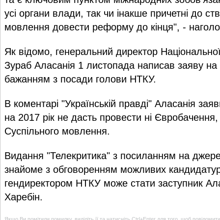
усі органи влади, так чи інакше причетні до ст
мовлення довести реформу до кінця", - нагол
Як відомо, генеральний директор Національної
Зураб Аласанія 1 листопада написав заяву на
бажанням з посади голови НТКУ.
В коментарі "Українській правді" Аласанія зая
на 2017 рік не дасть провести ні Євробачення,
Суспільного мовлення.
Видання "Телекритика" з посиланням на джере
знайоме з обговоренням можливих кандидатур
гендиректором НТКУ може стати заступник Ал
Харебін.
Якщо Ви помітили помилку, виділіть її та натисніть Ctrl+Enter для того, щоб повідомит