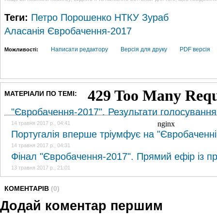
Теги:
Петро Порошенко
НТКУ
Зураб
Аласанія
Євробачення-2017
Написати редактору
Версія для друку
PDF версія
Можливості:
МАТЕРІАЛИ ПО ТЕМІ:
"Євробачення-2017". Результати голосування
14 травня 2017 р., 04:41
Португалія вперше тріумфує на "Євробаченні
14 травня 2017 р., 04:31
Фінал "Євробачення-2017". Прямий ефір із п
13 травня 2017 р., 21:01
КОМЕНТАРІВ
(0)
Додай коментар першим