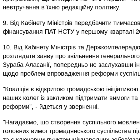
невтручання в їхню редакційну політику.
9. Від Кабінету Міністрів передбачити тимчасо
фінансування ПАТ НСТУ у першому кварталі 20
10. Від Кабінету Міністрів та Держкомтелераді
розглядати заяву про звільнення генеральног
Зураба Аласанії, попередньо не заслухавши і
щодо проблем впровадження реформи суспіль
"Коаліція є відкритою громадською ініціативо
наших колег із закликом підтримати вимоги та 
реформи", - йдеться у зверненні.
"Нагадаємо, що створення суспільного мовлен
головних вимог громадянського суспільства під
та є ключовим пунктом міжнародних зобов'яза