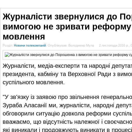
ГОЛОВНА
НОВИНИ
БЛОГИ
ДОСЬЄ
АНАЛІТИКА
ІНТЕРВ'Ю
СПОР
Журналісти звернулися до По
вимогою не зривати реформу
мовлення
Розділ:
Новини телекомпаній
Опублікував: Володимир Мула
2 листопада 2016 р., 
Журналісти, медіа-експерти та народні депута
президента, кабміну та Верховної Ради з вим
суспільного мовлення.
"У зв'язку із заявою про звільнення генераль
Зураба Аласанії ми, журналісти, народні депут
обговорили ситуацію довкола реформи суспіл
вважаємо, що відсутність належної і своєчасно
які виникали і продовжують виникати в проце