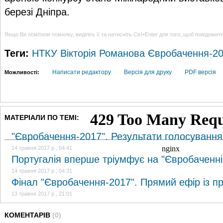
березі Дніпра.
Якщо Ви помітили помилку, виділіть її та натисніть Ctrl+Enter для того, щоб повідомит
Теги:
НТКУ
Вікторія Романова
Євробачення-2
Написати редактору
Версія для друку
PDF версія
Можливості:
МАТЕРІАЛИ ПО ТЕМІ:
"Євробачення-2017". Результати голосування
14 травня 2017 р., 04:41
Португалія вперше тріумфує на "Євробаченні
14 травня 2017 р., 04:31
Фінал "Євробачення-2017". Прямий ефір із п
13 травня 2017 р., 21:01
КОМЕНТАРІВ
(0)