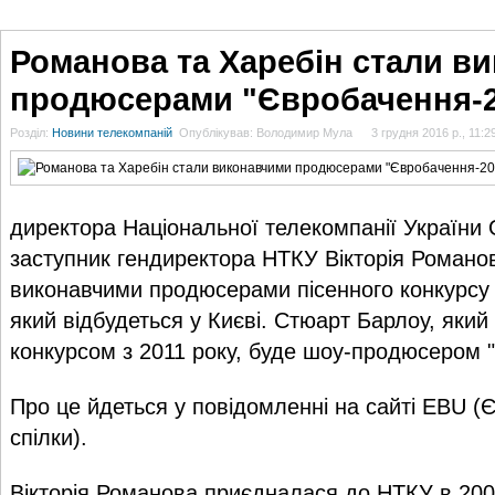
ГОЛОВНА
НОВИНИ
БЛОГИ
ДОСЬЄ
АНАЛІТИКА
ІНТЕРВ'Ю
СПОР
Романова та Харебін стали в
продюсерами "Євробачення-2
Розділ:
Новини телекомпаній
Опублікував: Володимир Мула
3 грудня 2016 р., 11:2
директора Національної телекомпанії України 
заступник гендиректора НТКУ Вікторія Романов
виконавчими продюсерами пісенного конкурсу
який відбудеться у Києві. Стюарт Барлоу, який
конкурсом з 2011 року, буде шоу-продюсером 
Про це йдеться у повідомленні на сайті EBU (
спілки).
Вікторія Романова приєдналася до НТКУ в 2005