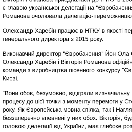
є главою української делегації на "Євробачення
Романова очолювала делегацію-переможницю
Олександр Харебін працює в НТКУ в якості пе
генерального директора з 2015 року.
Виконавчий директор "Євробачення" Йон Ола 
Олександр Харебін і Вікторія Романова офіцій
команди з виробництва пісенного конкурсу "Є
Києві.
"Вони обоє, безумовно, відіграли визначальну
процесу до цієї точки з моменту перемоги у Ст
року. Як Європейська мовна спілка, так і Наг
беззаперечно впевнені у них обох. Вікторія, бу
головою делегації від України, має глибоке ро