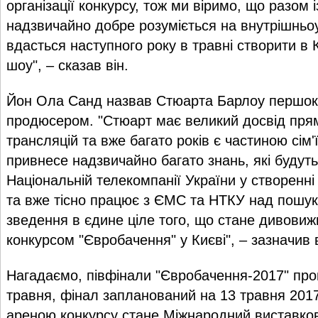
організації конкурсу, тож ми віримо, що разом
надзвичайно добре розуміється на внутрішньоу
вдасться наступного року в травні створити в К
шоу", – сказав він.
Йон Ола Санд назвав Стюарта Барлоу першо
продюсером. "Стюарт має великий досвід прям
трансляцій та вже багато років є частиною сім'
привнесе надзвичайно багато знань, які будут
Національній телекомпанії України у створенні 
та вже тісно працює з ЄМС та НТКУ над пошук
зведення в єдине ціле того, що стане дивови
конкурсом "Євробачення" у Києві", – зазначив в
Нагадаємо, півфінали "Євробачення-2017" прой
травня, фінал запланований на 13 травня 201
ареною конкурсу стане Міжнародний виставков