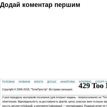
Додай коментар першим
ГОЛОВНА
НОВИНИ
БЛОГИ
ДОСЬЄ
АНАЛІТИКА
ІНТЕРВ'Ю
СПОРТ Н
Copyright © 2006-2018, "ТелеПростір". Всі права захищені.
У разі передруку матеріалів посилання (для iнтернет-видань - гiперпосилання) на "Те
обов'язкове. Відповідальність за достовірність фактів, цитат, власних імен та інших в
несуть автори публікацій, а рекламної інформації — рекламодавці. Редакція може не 