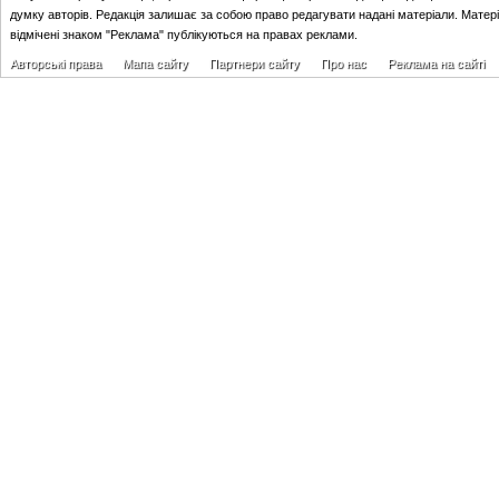
думку авторів. Редакція залишає за собою право редагувати надані матеріали. Матер
відмічені знаком "Реклама" публікуються на правах реклами.
Авторські права
Мапа сайту
Партнери сайту
Про нас
Реклама на сайті